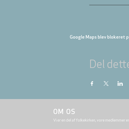
Google Maps blev blokeret på
Del dett
OM OS
Vi er en del af folkekirken, vore medlemmer e