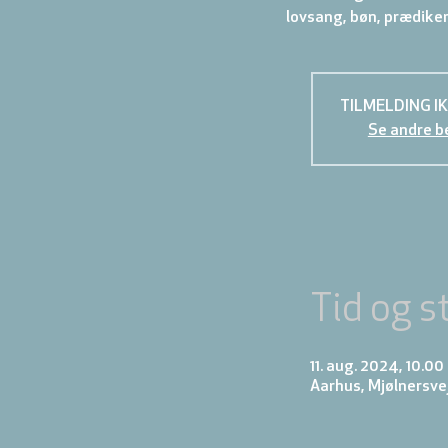
TILMELDING I
Se andre b
Tid og s
11. aug. 2024, 10.00
Aarhus, Mjølnersve