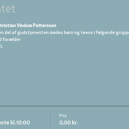
tet
hristian Vindum Pettersson
en del af gudstjenesten mødes børn og teens i følgende gruppe
d forælder 
. 
Pris
ste kl.10:00
0,00 kr.