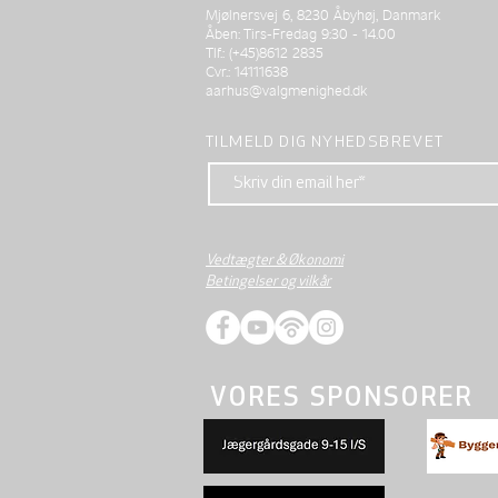
Mjølnersvej 6, 8230 Åbyhøj, Danmark
Åben: Tirs-Fredag 9:30 - 14.00
Tlf.: (+45)8612 2835
Cvr.: 14111638
aarhus@valgmenighed.dk
TILMELD DIG NYHEDSBREVET
Vedtægter & Økonomi
Betingelser og vilkår
VORES SPONSORER