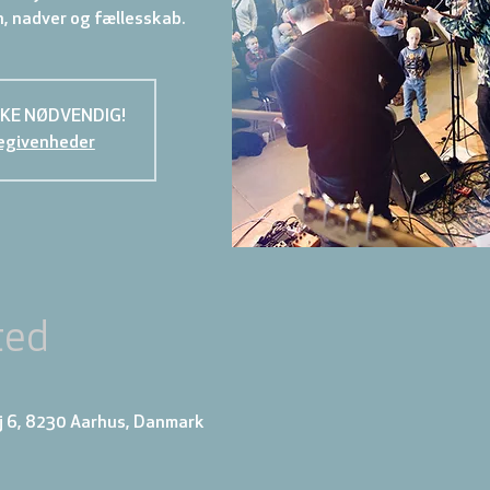
KKE NØDVENDIG!
egivenheder
ted
j 6, 8230 Aarhus, Danmark