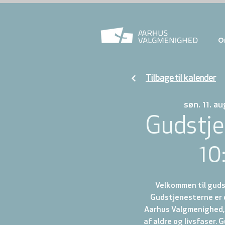
O
Tilbage til kalender
søn. 11. au
Gudstje
10
Velkommen til gudst
Gudstjenesterne er d
Aarhus Valgmenighed, 
af aldre og livsfaser.