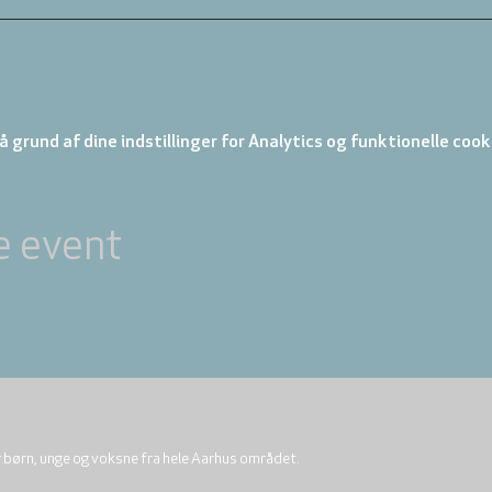
 grund af dine indstillinger for Analytics og funktionelle cook
e event
r børn, unge og voksne fra hele Aarhus området.