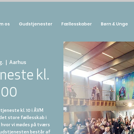
m os
Gudstjenester
Fællesskaber
Børn & Unge
g.
  |  
Aarhus
neste kl.
:00
jeneste kl. 10 i ÅVM
et store fællesskab i
hvor vi mødes på tværs
 Gudstjenesten består af