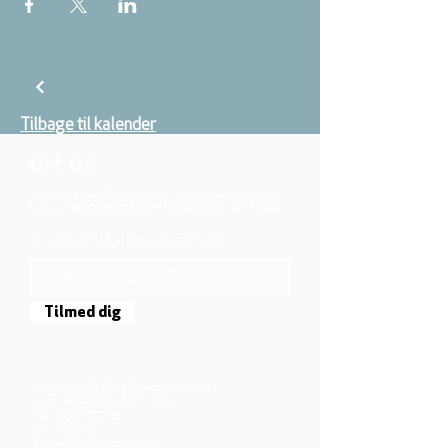
Tilbage til kalender
OM OS
Vi er en del af folkekirken, vore medlemmer er
børn, unge og voksne fra hele Aarhus området.
TILMELD DIG NYHEDSBREVET
Tilmed dig
Mjølnersvej 6, 8230 Åbyhøj, Danmark
Åben: Tirs-Fredag 9:30 - 14.00
Tlf.: (+45)8612 2835
Cvr.:
14111638
aarhus@valgmenighed.dk