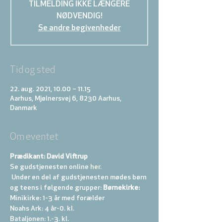
TILMELDING IKKE LÆNGERE
NØDVENDIG!
Se andre begivenheder
Tid og sted
22. aug. 2021, 10.00 – 11.15
Aarhus, Mjølnersvej 6, 8230 Aarhus,
Danmark
Om eventet
Prædikant: David Viftrup
Se gudstjenesten online
 her.
 Under en del af gudstjenesten mødes børn 
og teens i følgende grupper: 
Børnekirke:
Minikirke: 1-3 år med forælder 
Noahs Ark: 4 år-0. kl. 
Bataljonen: 1.-3. kl. 