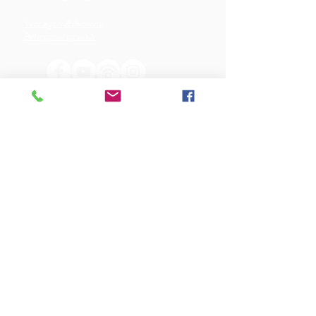
Vedtægter & Økonomi
Betingelser og vilkår
VORES SPONSORER