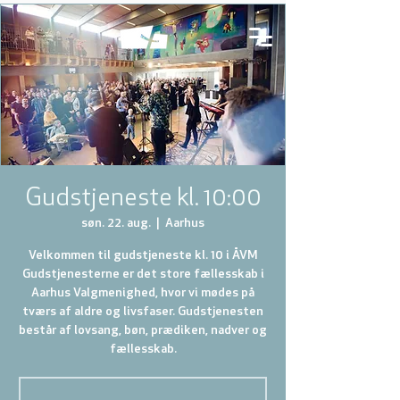
Gudstjeneste kl. 10:00
søn. 22. aug.
  |  
Aarhus
Velkommen til gudstjeneste kl. 10 i ÅVM
Gudstjenesterne er det store fællesskab i
Aarhus Valgmenighed, hvor vi mødes på
tværs af aldre og livsfaser. Gudstjenesten
består af lovsang, bøn, prædiken, nadver og