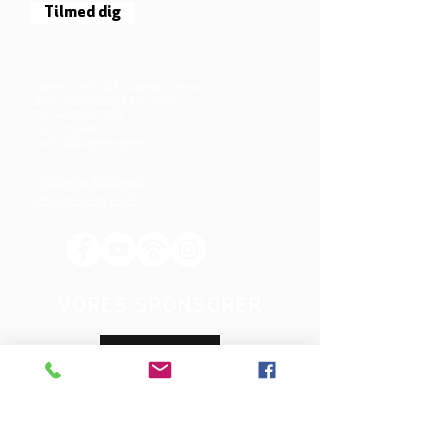
Tilmed dig
Mjølnersvej 6, 8230 Åbyhøj, Danmark
Åben: Tirs-Fredag 9:30 - 14.00
Tlf.: (+45)8612 2835
Cvr.:
14111638
aarhus@valgmenighed.dk
Vedtægter & Økonomi
Betingelser og vilkår
VORES SPONSORER