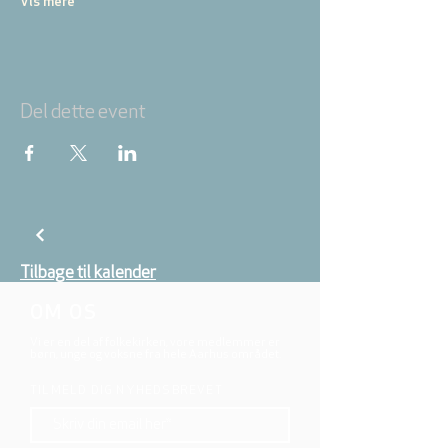
Vis mere
Del dette event
Tilbage til kalender
OM OS
Vi er en del af folkekirken, vore medlemmer er
børn, unge og voksne fra hele Aarhus området.
TILMELD DIG NYHEDSBREVET