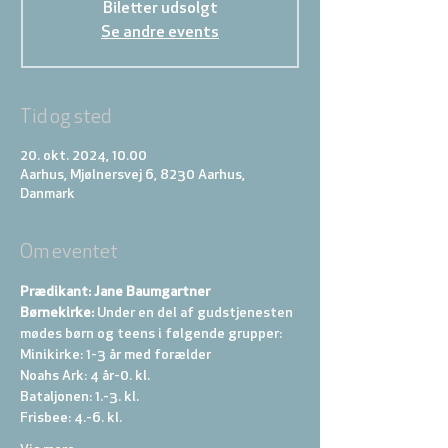
Biletter udsolgt
Se andre events
Tid og sted
20. okt. 2024, 10.00
Aarhus, Mjølnersvej 6, 8230 Aarhus,
Danmark
Om eventet
Prædikant: Jane Baumgartner
Børnekirke:
 Under en del af gudstjenesten 
mødes børn og teens i følgende grupper: 
Minikirke: 1-3 år med forælder 
Noahs Ark: 4 år-0. kl. 
Bataljonen: 1.-3. kl. 
Frisbee: 4.-6. kl. 