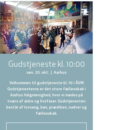
Gudstjeneste kl. 10:00
søn. 20. okt.
  |  
Aarhus
Velkommen til gudstjeneste kl. 10 i ÅVM
Gudstjenesterne er det store fællesskab i
Aarhus Valgmenighed, hvor vi mødes på
tværs af aldre og livsfaser. Gudstjenesten
består af lovsang, bøn, prædiken, nadver og