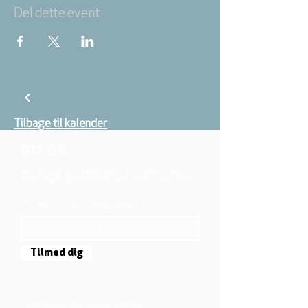
Del dette event
Tilbage til kalender
OM OS
Vi er en del af folkekirken, vore medlemmer er
børn, unge og voksne fra hele Aarhus området.
TILMELD DIG NYHEDSBREVET
Tilmed dig
Mjølnersvej 6, 8230 Åbyhøj, Danmark