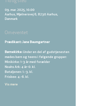
Tid og sted
09. mar. 2025, 10.00
Aarhus, Mjølnersvej 6, 8230 Aarhus,
Danmark
Om eventet
Prædikant: Jane Baumgartner
Børnekirke:
 Under en del af gudstjenesten 
mødes børn og teens i følgende grupper: 
Minikirke: 1-3 år med forælder 
Noahs Ark: 4 år-0. kl. 
Bataljonen: 1.-3. kl. 
Frisbee: 4.-6. kl. 
Vis mere