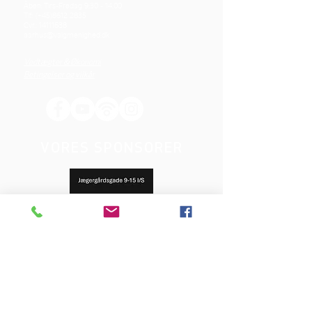
Åben: Tirs-Fredag 9:30 - 14.00
Tlf.: (+45)8612 2835
Cvr.:
14111638
aarhus@valgmenighed.dk
Vedtægter & Økonomi
Betingelser og vilkår
VORES SPONSORER