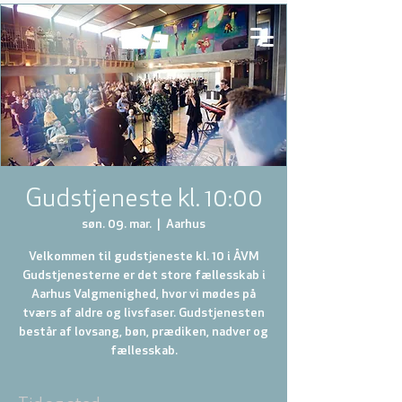
Gudstjeneste kl. 10:00
søn. 09. mar.
  |  
Aarhus
Velkommen til gudstjeneste kl. 10 i ÅVM
Gudstjenesterne er det store fællesskab i
Aarhus Valgmenighed, hvor vi mødes på
tværs af aldre og livsfaser. Gudstjenesten
består af lovsang, bøn, prædiken, nadver og