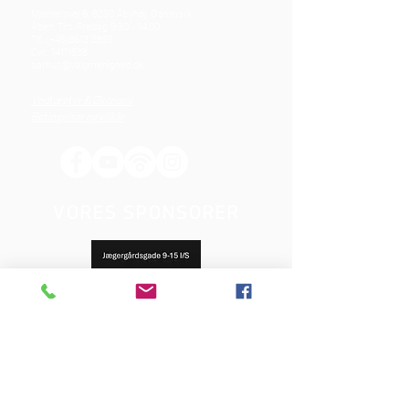
Mjølnersvej 6, 8230 Åbyhøj, Danmark
Åben: Tirs-Fredag 9:30 - 14.00
Tlf.: (+45)8612 2835
Cvr.:
14111638
aarhus@valgmenighed.dk
Vedtægter & Økonomi
Betingelser og vilkår
VORES SPONSORER