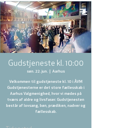
Gudstjeneste kl. 10:00
søn. 22. jun.
  |  
Aarhus
Velkommen til gudstjeneste kl. 10 i ÅVM
Gudstjenesterne er det store fællesskab i
Aarhus Valgmenighed, hvor vi mødes på
tværs af aldre og livsfaser. Gudstjenesten
består af lovsang, bøn, prædiken, nadver og