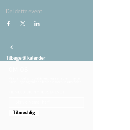
Del dette event
Tilbage til kalender
OM OS
Vi er en del af folkekirken, vore medlemmer er
børn, unge og voksne fra hele Aarhus området.
TILMELD DIG NYHEDSBREVET
Tilmed dig