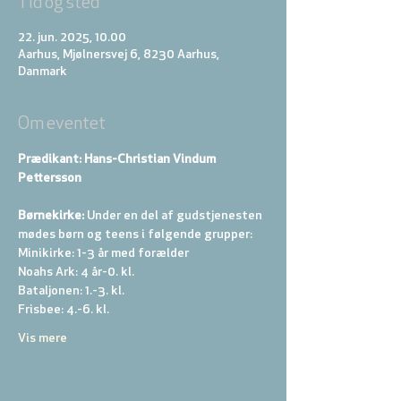
Tid og sted
22. jun. 2025, 10.00
Aarhus, Mjølnersvej 6, 8230 Aarhus,
Danmark
Om eventet
Prædikant: Hans-Christian Vindum 
Pettersson
Børnekirke:
 Under en del af gudstjenesten 
mødes børn og teens i følgende grupper: 
Minikirke: 1-3 år med forælder 
Noahs Ark: 4 år-0. kl. 
Bataljonen: 1.-3. kl. 
Frisbee: 4.-6. kl. 
Vis mere