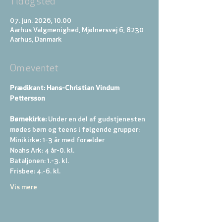
Tid og sted
07. jun. 2026, 10.00
Aarhus Valgmenighed, Mjølnersvej 6, 8230
Aarhus, Danmark
Om eventet
Prædikant: Hans-Christian Vindum 
Pettersson
Børnekirke:
 Under en del af gudstjenesten 
mødes børn og teens i følgende grupper: 
Minikirke: 1-3 år med forælder 
Noahs Ark: 4 år-0. kl. 
Bataljonen: 1.-3. kl. 
Frisbee: 4.-6. kl. 
Vis mere