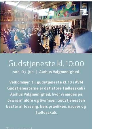
Gudstjeneste kl. 10:00
søn. 07. jun.
  |  
Aarhus Valgmenighed
Velkommen til gudstjeneste kl. 10 i ÅVM
Gudstjenesterne er det store fællesskab i
Aarhus Valgmenighed, hvor vi mødes på
tværs af aldre og livsfaser. Gudstjenesten
består af lovsang, bøn, prædiken, nadver og