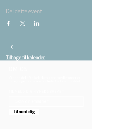
Del dette event
Tilbage til kalender
OM OS
Vi er en del af folkekirken, vore medlemmer er
børn, unge og voksne fra hele Aarhus området.
TILMELD DIG NYHEDSBREVET
Tilmed dig