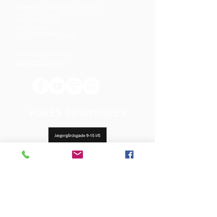
Mjølnersvej 6, 8230 Åbyhøj, Danmark
Åben: Tirs-Fredag 9:30 - 14.00
Tlf.: (+45)8612 2835
Cvr.:
14111638
aarhus@valgmenighed.dk
Vedtægter & Økonomi
Betingelser og vilkår
VORES SPONSORER