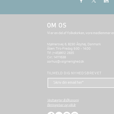
OM OS
Vi er en del af folkekirken, vore medlemmer e
Mjølnersvej 6, 8230 Åbyhøj, Danmark
Åben: Tirs-Fredag 9:30 - 14.00
Tlf.: (+45)8612 2835
Cvr.: 14111638
aarhus@valgmenighed.dk
TILMELD DIG NYHEDSBREVET
Vedtægter & Økonomi
Betingelser og vilkår