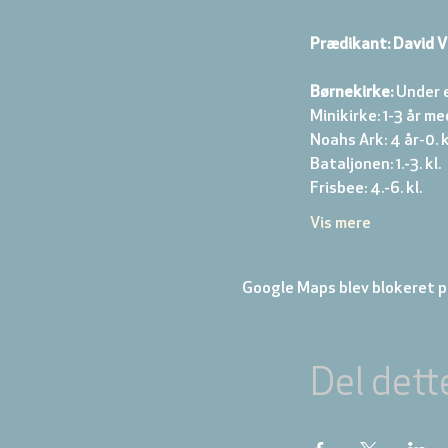
Prædikant: David V
Børnekirke:
 Under 
Minikirke: 1-3 år me
Noahs Ark: 4 år-0. kl
Bataljonen: 1.-3. kl. 
Frisbee: 4.-6. kl. 
Vis mere
Google Maps blev blokeret på
Del dett