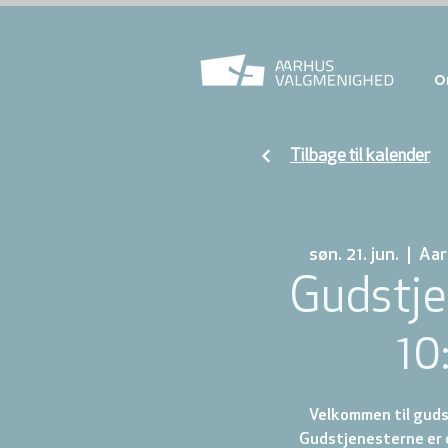
O
Tilbage til kalender
søn. 21. jun.
  |  
Aar
Gudstje
10
Velkommen til gudst
Gudstjenesterne er d