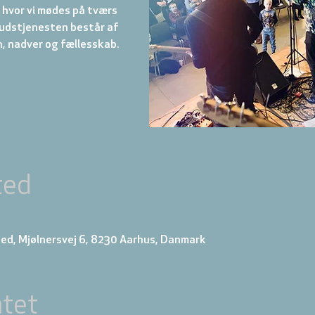
hvor vi mødes på tværs
 Gudstjenesten består af
ted
ed, Mjølnersvej 6, 8230 Aarhus, Danmark
tet