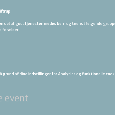
iftrup
en del af gudstjenesten mødes børn og teens i følgende gruppe
d forælder 
. 
 grund af dine indstillinger for Analytics og funktionelle cook
e event