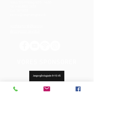
Åben: Tirs-Fredag 9:30 - 14.00
Tlf.: (+45)8612 2835
Cvr.:
14111638
aarhus@valgmenighed.dk
Vedtægter & Økonomi
Betingelser og vilkår
VORES SPONSORER