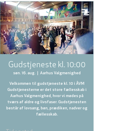
Gudstjeneste kl. 10:00
søn. 16. aug.
  |  
Aarhus Valgmenighed
Velkommen til gudstjeneste kl. 10 i ÅVM
Gudstjenesterne er det store fællesskab i
Aarhus Valgmenighed, hvor vi mødes på
tværs af aldre og livsfaser. Gudstjenesten
består af lovsang, bøn, prædiken, nadver og
fællesskab.