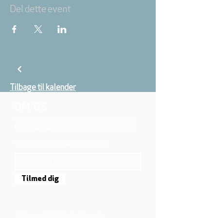
Del dette event
Tilbage til kalender
OM OS
Vi er en del af folkekirken, vore medlemmer er
børn, unge og voksne fra hele Aarhus området.
TILMELD DIG NYHEDSBREVET
Tilmed dig
Mjølnersvej 6, 8230 Åbyhøj, Danmark