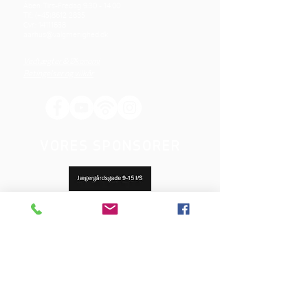
Åben: Tirs-Fredag 9:30 - 14.00
Tlf.: (+45)8612 2835
Cvr.:
14111638
aarhus@valgmenighed.dk
Vedtægter & Økonomi
Betingelser og vilkår
VORES SPONSORER