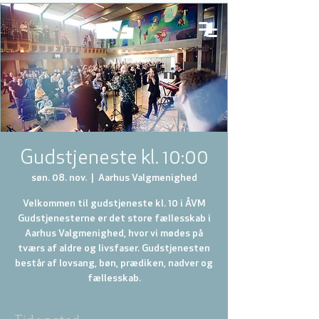
Gudstjeneste kl. 10:00
søn. 08. nov.
  |  
Aarhus Valgmenighed
Velkommen til gudstjeneste kl. 10 i ÅVM
Gudstjenesterne er det store fællesskab i
Aarhus Valgmenighed, hvor vi mødes på
tværs af aldre og livsfaser. Gudstjenesten
består af lovsang, bøn, prædiken, nadver og
fællesskab.