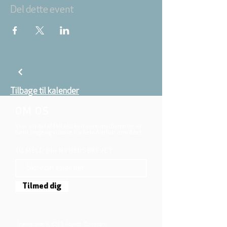
Del dette event
Tilbage til kalender
OM OS
Vi er en del af folkekirken, vore medlemmer er
børn, unge og voksne fra hele Aarhus området.
TILMELD DIG NYHEDSBREVET
Tilmed dig
Mjølnersvej 6, 8230 Åbyhøj, Danmark