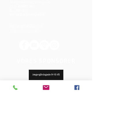
Åben: Tirs-Fredag 9:30 - 14.00
Tlf.: (+45)8612 2835
Cvr.:
14111638
aarhus@valgmenighed.dk
Vedtægter & Økonomi
Betingelser og vilkår
VORES SPONSORER