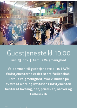
Gudstjeneste kl. 10:00
søn. 15. nov.
  |  
Aarhus Valgmenighed
Velkommen til gudstjeneste kl. 10 i ÅVM
Gudstjenesterne er det store fællesskab i
Aarhus Valgmenighed, hvor vi mødes på
tværs af aldre og livsfaser. Gudstjenesten
består af lovsang, bøn, prædiken, nadver og
fællesskab.