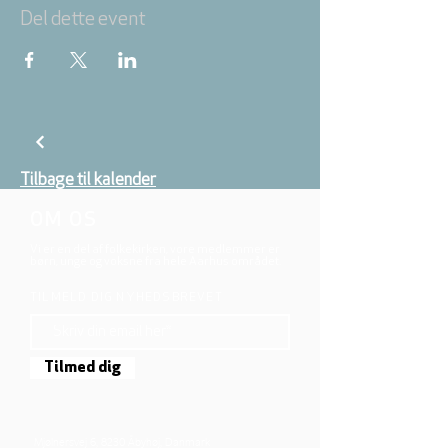
Del dette event
Tilbage til kalender
OM OS
Vi er en del af folkekirken, vore medlemmer er
børn, unge og voksne fra hele Aarhus området.
TILMELD DIG NYHEDSBREVET
Tilmed dig
Mjølnersvej 6, 8230 Åbyhøj, Danmark