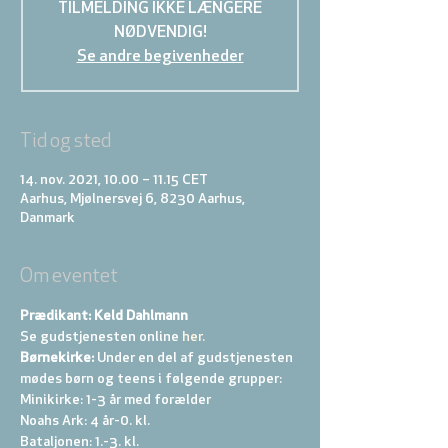
TILMELDING IKKE LÆNGERE
NØDVENDIG!
Se andre begivenheder
Tid og sted
14. nov. 2021, 10.00 – 11.15 CET
Aarhus, Mjølnersvej 6, 8230 Aarhus,
Danmark
Om eventet
Prædikant: Keld Dahlmann
Se gudstjenesten online
 her.
Børnekirke:
 Under en del af gudstjenesten 
mødes børn og teens i følgende grupper: 
Minikirke: 1-3 år med forælder 
Noahs Ark: 4 år-0. kl. 
Bataljonen: 1.-3. kl. 