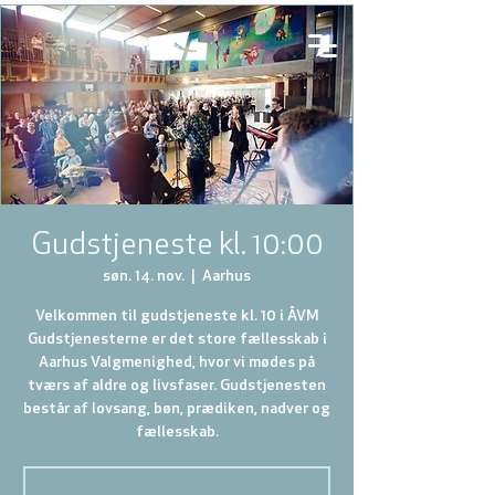
Gudstjeneste kl. 10:00
søn. 14. nov.
  |  
Aarhus
Velkommen til gudstjeneste kl. 10 i ÅVM
Gudstjenesterne er det store fællesskab i
Aarhus Valgmenighed, hvor vi mødes på
tværs af aldre og livsfaser. Gudstjenesten
består af lovsang, bøn, prædiken, nadver og