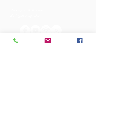
Vedtægter & Økonomi
Betingelser og vilkår
VORES SPONSORER