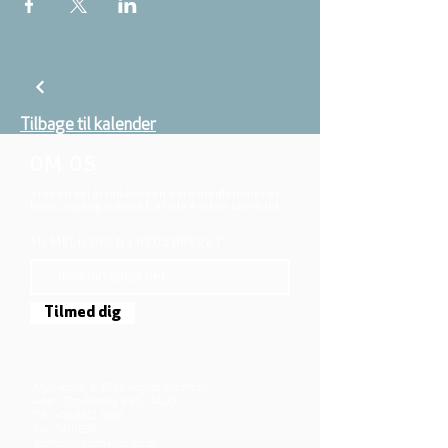
Tilbage til kalender
OM OS
Vi er en del af folkekirken, vore medlemmer er
børn, unge og voksne fra hele Aarhus området.
TILMELD DIG NYHEDSBREVET
Tilmed dig
Mjølnersvej 6, 8230 Åbyhøj, Danmark
Åben: Tirs-Fredag 9:30 - 14.00
Tlf.: (+45)8612 2835
Cvr.:
14111638
aarhus@valgmenighed.dk