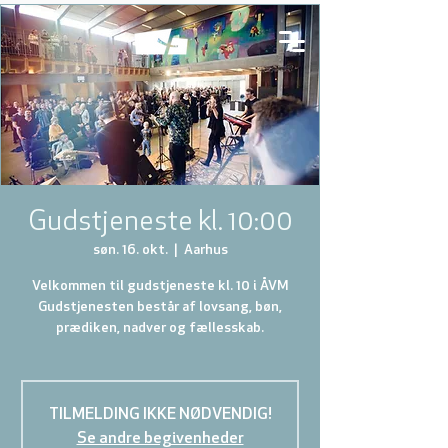
Gudstjeneste kl. 10:00
søn. 16. okt.
  |  
Aarhus
Velkommen til gudstjeneste kl. 10 i ÅVM
Gudstjenesten består af lovsang, bøn,
prædiken, nadver og fællesskab.
TILMELDING IKKE NØDVENDIG!
Se andre begivenheder