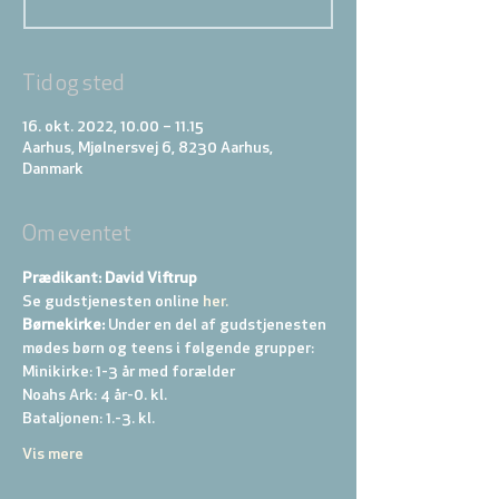
Tid og sted
16. okt. 2022, 10.00 – 11.15
Aarhus, Mjølnersvej 6, 8230 Aarhus,
Danmark
Om eventet
Prædikant: David Viftrup
Se gudstjenesten online
 her.
Børnekirke:
 Under en del af gudstjenesten 
mødes børn og teens i følgende grupper: 
Minikirke: 1-3 år med forælder 
Noahs Ark: 4 år-0. kl. 
Bataljonen: 1.-3. kl. 
Vis mere