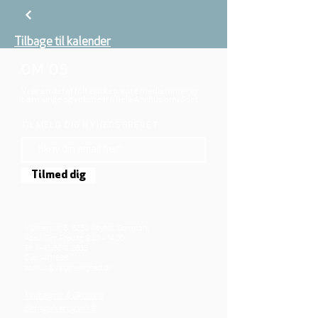
Tilbage til kalender
OM OS
Vi er en del af folkekirken, vore medlemmer er
børn, unge og voksne fra hele Aarhus området.
TILMELD DIG NYHEDSBREVET
Tilmed dig
Mjølnersvej 6, 8230 Åbyhøj, Danmark
Åben: Tirs-Fredag 9:30 - 14.00
Tlf.: (+45)8612 2835
Cvr.:
14111638
aarhus@valgmenighed.dk
Vedtægter & Økonomi
Betingelser og vilkår