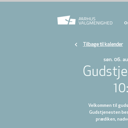
O
Tilbage til kalender
søn. 06. au
Gudstje
10
Velkommen til gudst
Gudstjenesten best
prædiken, nadve