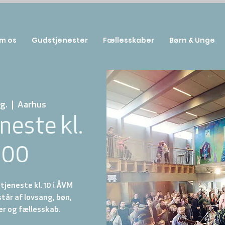
m os
Gudstjenester
Fællesskaber
Børn & Unge
g.
  |  
Aarhus
neste kl.
:00
jeneste kl. 10 i ÅVM
år af lovsang, bøn,
r og fællesskab.