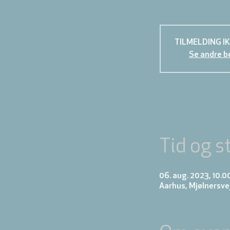
TILMELDING I
Se andre b
Tid og s
06. aug. 2023, 10.00
Aarhus, Mjølnersve