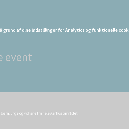
 grund af dine indstillinger for Analytics og funktionelle cook
e event
r børn, unge og voksne fra hele Aarhus området.