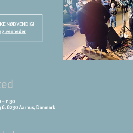
KKE NØDVENDIG!
egivenheder
ted
 – 11.30
j 6, 8230 Aarhus, Danmark