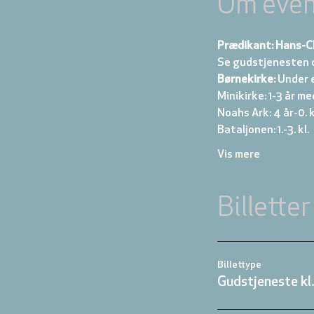
Om even
Prædikant: Hans-C
Se gudstjenesten 
Børnekirke:
 Under 
Minikirke: 1-3 år me
Noahs Ark: 4 år-0. kl
Bataljonen: 1.-3. kl. 
Vis mere
Billetter
Billettype
Gudstjeneste kl