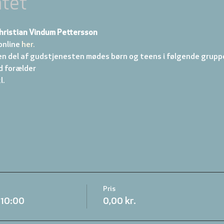
tet
hristian Vindum Pettersson
online
 her.
en del af gudstjenesten mødes børn og teens i følgende gruppe
d forælder 
. 
Pris
.10:00
0,00 kr.