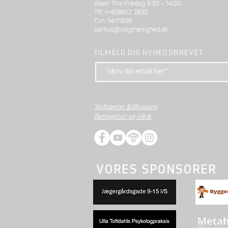
Åben: Tirs-Fredag 9:30 - 14.00
Tlf.: (+45)8612 2835
Cvr.: 14111638
aarhus@valgmenighed.dk
TILMELD DIG NYHEDSBREVET
Vedtægter & Økonomi
Betingelser og vilkår
VORES SPONSORER