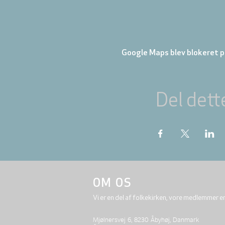
Google Maps blev blokeret på
Del dett
OM OS
Vi er en del af folkekirken, vore medlemmer e
Mjølnersvej 6, 8230 Åbyhøj, Danmark