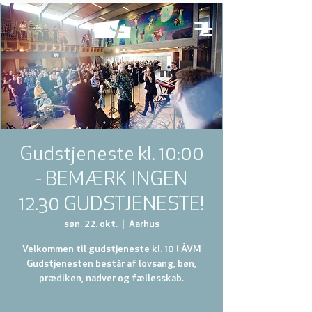
Gudstjeneste kl. 10:00
- BEMÆRK INGEN
12.30 GUDSTJENESTE!
søn. 22. okt.
  |  
Aarhus
Velkommen til gudstjeneste kl. 10 i ÅVM
Gudstjenesten består af lovsang, bøn,
prædiken, nadver og fællesskab.