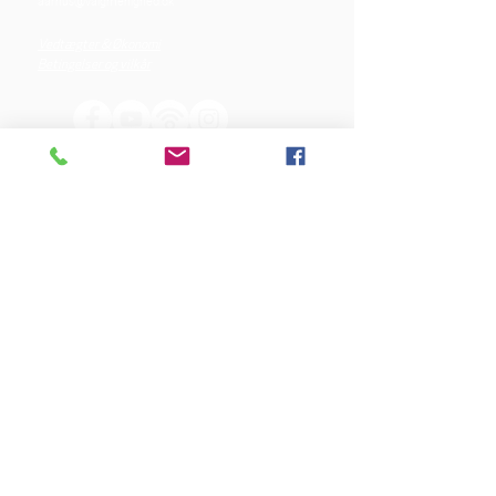
aarhus@valgmenighed.dk
Vedtægter & Økonomi
Betingelser og vilkår
VORES SPONSORER