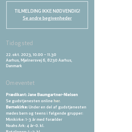
TILMELDING IKKE NØDVENDIG!
Se andre begivenheder
Tid og sted
22. okt. 2023, 10.00 – 11.30
Aarhus, Mjølnersvej 6, 8230 Aarhus,
Danmark
Om eventet
Prædikant: Jane Baumgartner-Nielsen
Se gudstjenesten online
 her.
Børnekirke:
 Under en del af gudstjenesten 
mødes børn og teens i følgende grupper: 
Minikirke: 1-3 år med forælder 
Noahs Ark: 4 år-0. kl. 