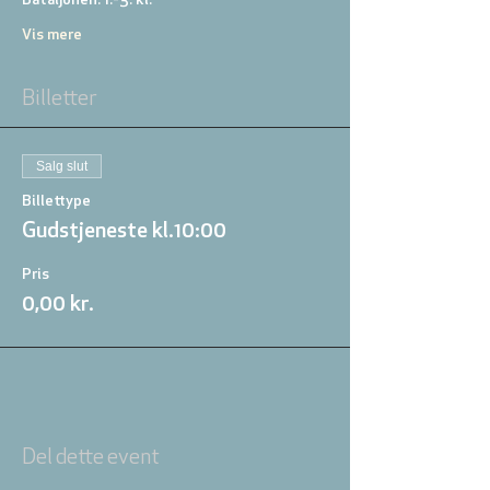
Bataljonen: 1.-3. kl. 
Vis mere
Billetter
Salg slut
Billettype
Gudstjeneste kl.10:00
Pris
0,00 kr.
Del dette event