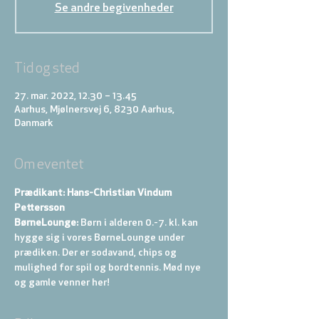
Se andre begivenheder
Tid og sted
27. mar. 2022, 12.30 – 13.45
Aarhus, Mjølnersvej 6, 8230 Aarhus,
Danmark
Om eventet
Prædikant: Hans-Christian Vindum 
Pettersson
BørneLounge:
 Børn i alderen 0.-7. kl. kan 
hygge sig i vores BørneLounge under 
prædiken. Der er sodavand, chips og 
mulighed for spil og bordtennis. Mød nye 
og gamle venner her!