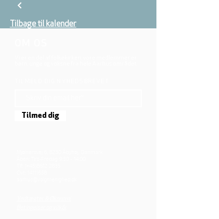
Tilbage til kalender
OM OS
Vi er en del af folkekirken, vore medlemmer er
børn, unge og voksne fra hele Aarhus området.
TILMELD DIG NYHEDSBREVET
Tilmed dig
Mjølnersvej 6, 8230 Åbyhøj, Danmark
Åben: Tirs-Fredag 9:30 - 14.00
Tlf.: (+45)8612 2835
Cvr.:
14111638
aarhus@valgmenighed.dk
Vedtægter & Økonomi
Betingelser og vilkår