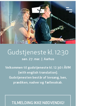
Gudstjeneste kl. 12:30
søn. 27. mar.
  |  
Aarhus
Velkommen til gudstjeneste kl. 12.30 i ÅVM
(with english translation).
Gudstjenesten består af lovsang, bøn,
prædiken, nadver og fællesskab.
TILMELDING IKKE NØDVENDIG!