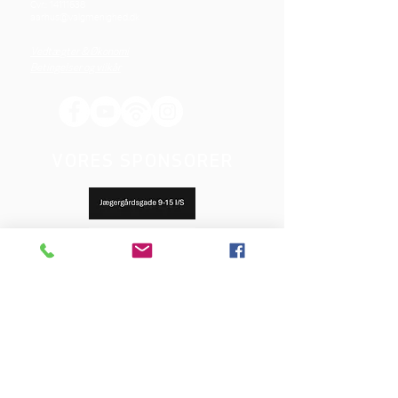
Cvr.:
14111638
aarhus@valgmenighed.dk
Vedtægter & Økonomi
Betingelser og vilkår
VORES SPONSORER