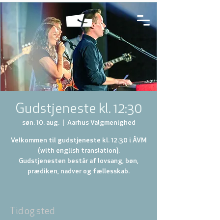
Gudstjeneste kl. 12:30
søn. 10. aug.
  |  
Aarhus Valgmenighed
Velkommen til gudstjeneste kl. 12.30 i ÅVM
(with english translation).
Gudstjenesten består af lovsang, bøn,
prædiken, nadver og fællesskab.
Tid og sted