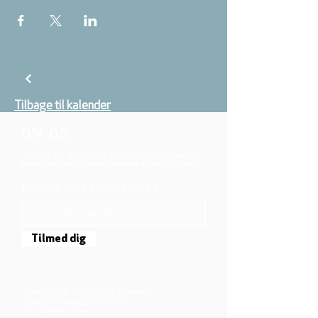
Tilbage til kalender
OM OS
Vi er en del af folkekirken, vore medlemmer er
børn, unge og voksne fra hele Aarhus området.
TILMELD DIG NYHEDSBREVET
Tilmed dig
Mjølnersvej 6, 8230 Åbyhøj, Danmark
Åben: Tirs-Fredag 9:30 - 14.00
Tlf.: (+45)8612 2835