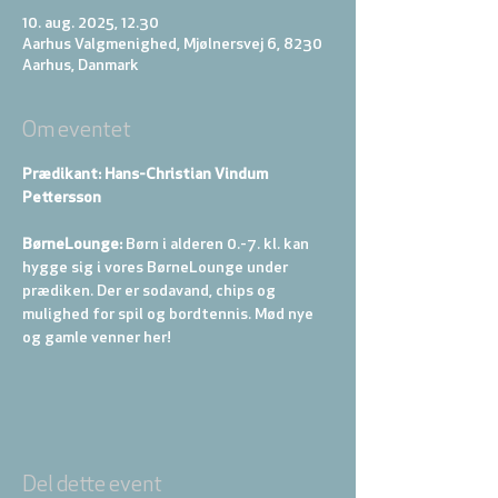
10. aug. 2025, 12.30
Aarhus Valgmenighed, Mjølnersvej 6, 8230
Aarhus, Danmark
Om eventet
Prædikant: Hans-Christian Vindum 
Pettersson
BørneLounge:
 Børn i alderen 0.-7. kl. kan 
hygge sig i vores BørneLounge under 
prædiken. Der er sodavand, chips og 
mulighed for spil og bordtennis. Mød nye 
og gamle venner her!
Del dette event