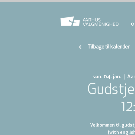
O
Tilbage til kalender
søn. 04. jan.
  |  
Aa
Gudstje
12
Velkommen til gudstj
(with english