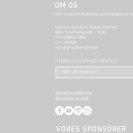
OM OS
Vi er en del af folkekirken, vore medlemmer e
Mjølnersvej 6, 8230 Åbyhøj, Danmark
Åben: Tirs-Fredag 9:30 - 14.00
Tlf.: (+45)8612 2835
Cvr.: 14111638
aarhus@valgmenighed.dk
TILMELD DIG NYHEDSBREVET
Vedtægter & Økonomi
Betingelser og vilkår
VORES SPONSORER