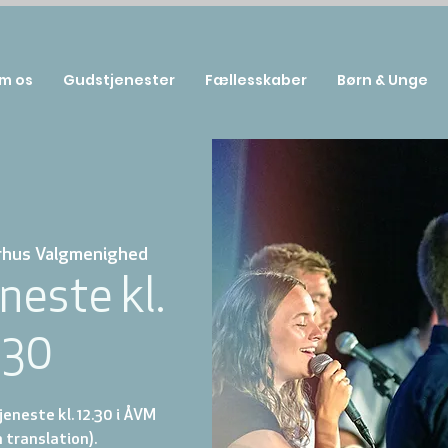
m os
Gudstjenester
Fællesskaber
Børn & Unge
rhus Valgmenighed
neste kl.
:30
eneste kl. 12.30 i ÅVM
 translation).