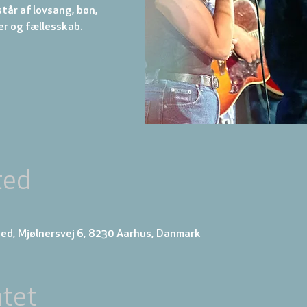
år af lovsang, bøn,
r og fællesskab.
ted
ed, Mjølnersvej 6, 8230 Aarhus, Danmark
tet