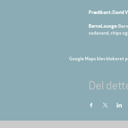
Prædikant: David V
BørneLounge:
 Børn
sodavand, chips og
Google Maps blev blokeret på
Del dett