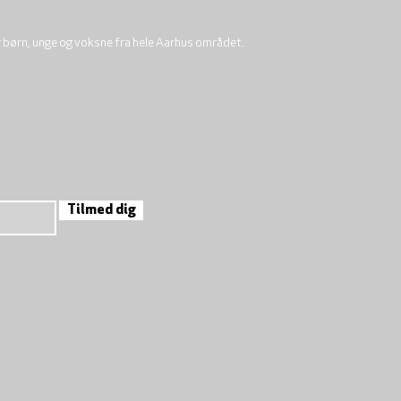
r børn, unge og voksne fra hele Aarhus området.
Tilmed dig