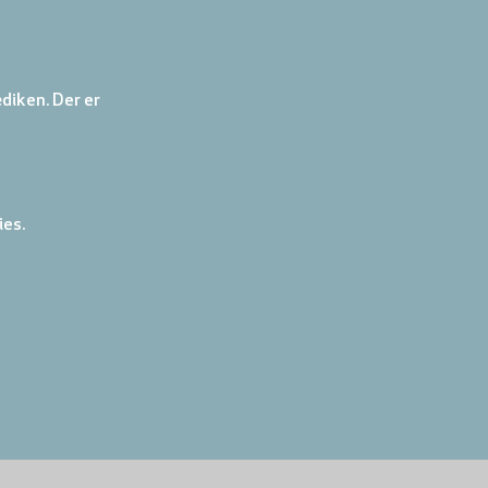
diken. Der er 
ies.