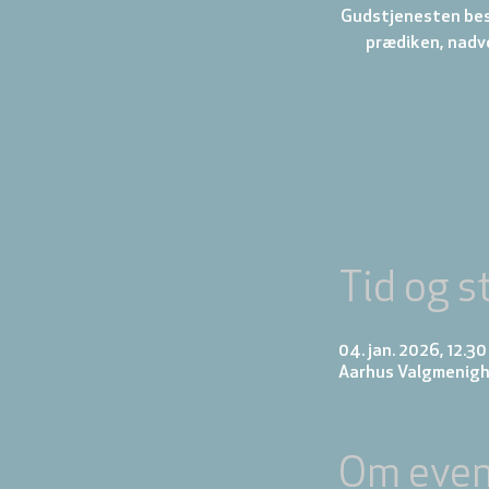
Gudstjenesten best
prædiken, nadve
Tid og s
04. jan. 2026, 12.30
Aarhus Valgmenigh
Om even