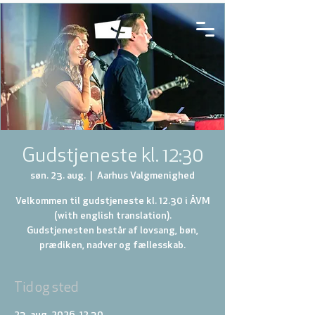
Gudstjeneste kl. 12:30
søn. 23. aug.
  |  
Aarhus Valgmenighed
Velkommen til gudstjeneste kl. 12.30 i ÅVM
(with english translation).
Gudstjenesten består af lovsang, bøn,
prædiken, nadver og fællesskab.
Tid og sted