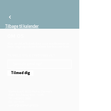
Tilbage til kalender
OM OS
Vi er en del af folkekirken, vore medlemmer er
børn, unge og voksne fra hele Aarhus området.
TILMELD DIG NYHEDSBREVET
Tilmed dig
Mjølnersvej 6, 8230 Åbyhøj, Danmark
Åben: Tirs-Fredag 9:30 - 14.00
Tlf.: (+45)8612 2835
Cvr.:
14111638
aarhus@valgmenighed.dk