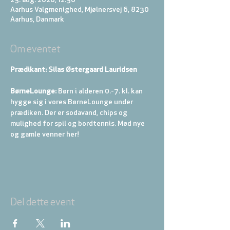
23. aug. 2026, 12.30
Aarhus Valgmenighed, Mjølnersvej 6, 8230
Aarhus, Danmark
Om eventet
Prædikant: Silas Østergaard Lauridsen
BørneLounge:
 Børn i alderen 0.-7. kl. kan 
hygge sig i vores BørneLounge under 
prædiken. Der er sodavand, chips og 
mulighed for spil og bordtennis. Mød nye 
og gamle venner her!
Del dette event