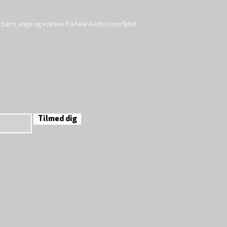
r børn, unge og voksne fra hele Aarhus området.
Tilmed dig