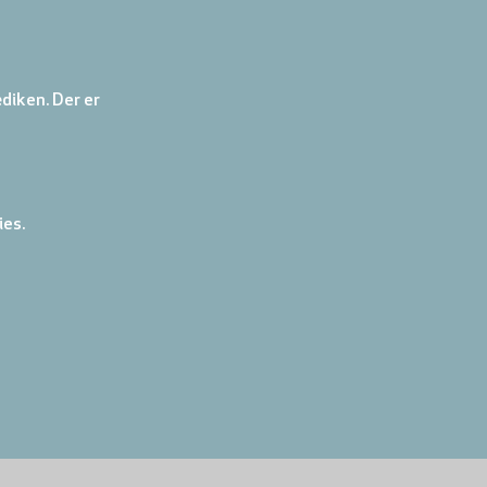
diken. Der er 
ies.