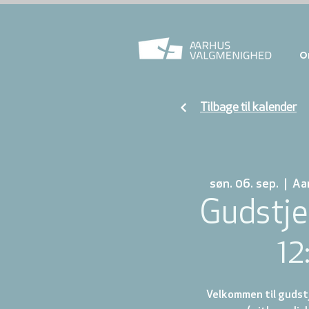
O
Tilbage til kalender
søn. 06. sep.
  |  
Aa
Gudstje
12
Velkommen til gudstj