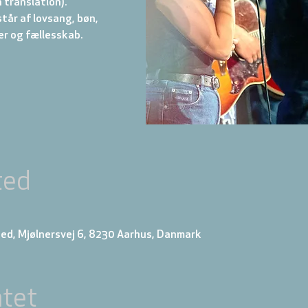
 translation).
år af lovsang, bøn,
r og fællesskab.
ted
0
ed, Mjølnersvej 6, 8230 Aarhus, Danmark
tet