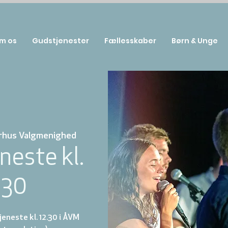
m os
Gudstjenester
Fællesskaber
Børn & Unge
rhus Valgmenighed
neste kl.
:30
eneste kl. 12.30 i ÅVM