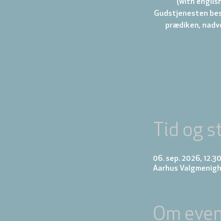
(with english
Gudstjenesten best
prædiken, nadve
Tid og s
06. sep. 2026, 12.3
Aarhus Valgmenigh
Om even