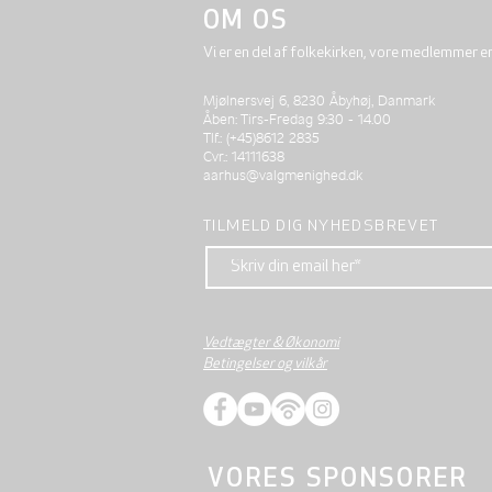
OM OS
Vi er en del af folkekirken, vore medlemmer e
Mjølnersvej 6, 8230 Åbyhøj, Danmark
Åben: Tirs-Fredag 9:30 - 14.00
Tlf.: (+45)8612 2835
Cvr.: 14111638
aarhus@valgmenighed.dk
TILMELD DIG NYHEDSBREVET
Vedtægter & Økonomi
Betingelser og vilkår
VORES SPONSORER