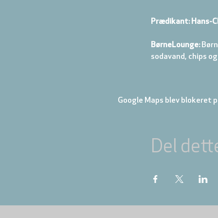
Prædikant: Hans-C
BørneLounge:
 Børn
sodavand, chips og
Google Maps blev blokeret på
Del dett