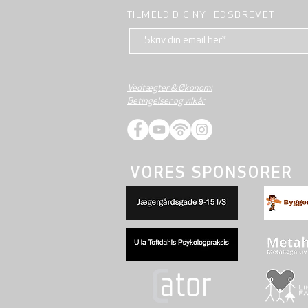
TILMELD DIG NYHEDSBREVET
Vedtægter & Økonomi
Betingelser og vilkår
VORES SPONSORER