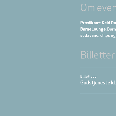
Om even
Prædikant: Keld D
BørneLounge:
 Børn
sodavand, chips og
Billetter
Billettype
Gudstjeneste kl