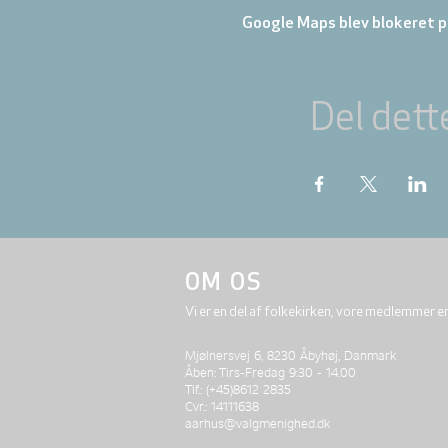
Google Maps blev blokeret på
Del dett
OM OS
Vi er en del af folkekirken, vore medlemmer e
Mjølnersvej 6, 8230 Åbyhøj, Danmark
Åben: Tirs-Fredag 9:30 - 14.00
Tlf.: (+45)8612 2835
Cvr.: 14111638
aarhus@valgmenighed.dk