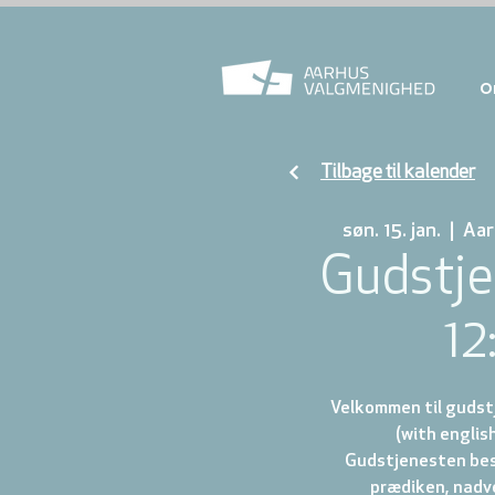
O
Tilbage til kalender
søn. 15. jan.
  |  
Aar
Gudstje
12
Velkommen til gudstj
(with english
Gudstjenesten best
prædiken, nadve