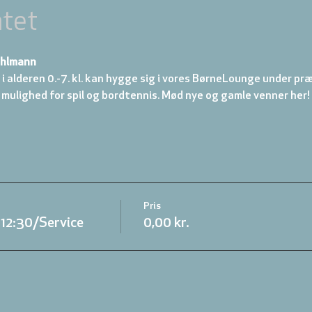
tet
ahlmann
 i alderen 0.-7. kl. kan hygge sig i vores BørneLounge under præ
 mulighed for spil og bordtennis. Mød nye og gamle venner her!
Pris
.12:30/Service
0,00 kr.