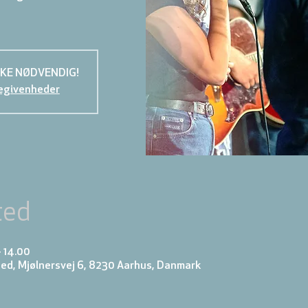
KKE NØDVENDIG!
egivenheder
ted
– 14.00
ed, Mjølnersvej 6, 8230 Aarhus, Danmark