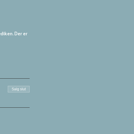
diken. Der er 
Salg slut