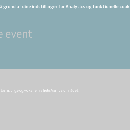
 grund af dine indstillinger for Analytics og funktionelle cook
e event
r børn, unge og voksne fra hele Aarhus området.