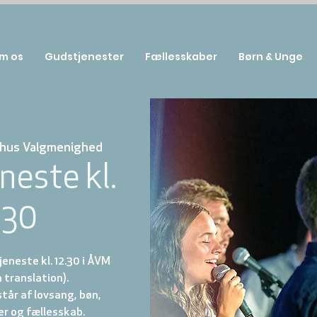
m os
Gudstjenester
Fællesskaber
Børn & Unge
hus Valgmenighed
neste kl.
:30
eneste kl. 12.30 i ÅVM
 translation).
år af lovsang, bøn,
r og fællesskab.