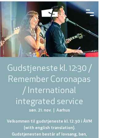
Gudstjeneste kl. 12:30 /
Remember Coronapas
/ International
integrated service
søn. 21. nov.
  |  
Aarhus
Velkommen til gudstjeneste kl. 12.30 i ÅVM
(with english translation).
Gudstjenesten består af lovsang, bøn,