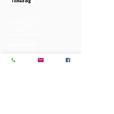
Tilmed dig
Mjølnersvej 6, 8230 Åbyhøj, Danmark
Åben: Tirs-Fredag 9:30 - 14.00
Tlf.: (+45)8612 2835
Cvr.:
14111638
aarhus@valgmenighed.dk
Vedtægter & Økonomi
Betingelser og vilkår
VORES SPONSORER