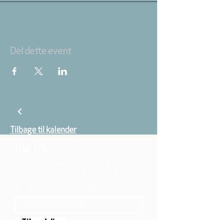
Del dette event
Tilbage til kalender
OM OS
Vi er en del af folkekirken, vore medlemmer er
børn, unge og voksne fra hele Aarhus området.
TILMELD DIG NYHEDSBREVET