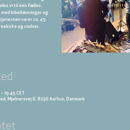
es vi til een fælles
med bibellæsninger og
jenesten varer ca. 45.
rnekirke og nadver.
ted
0 – 19.45 CET
ed, Mjølnersvej 6, 8230 Aarhus, Danmark
tet