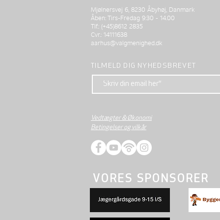
Mjølnersvej 6, 8230 Åbyhøj, Danmark
Åben: Tirs-Fredag 9:30 - 14.00
Tlf.: (+45)8612 2835
Cvr.: 14111638
aarhus@valgmenighed.dk
TILMELD DIG NYHEDSBREVET
Vedtægter & Økonomi
Betingelser og vilkår
VORES SPONSORER