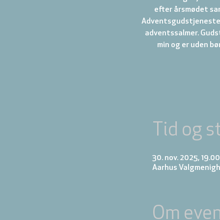
efter årsmødet saml
Adventsgudstjeneste 
adventssalmer. Gudst
min og er uden bø
Tid og s
30. nov. 2025, 19.0
Aarhus Valgmenigh
Om even