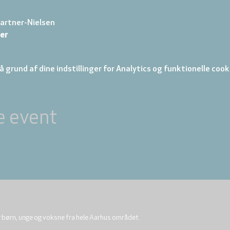
artner-Nielsen
er
 grund af dine indstillinger for Analytics og funktionelle cook
e event
r børn, unge og voksne fra hele Aarhus området.