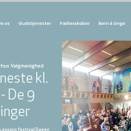
m os
Gudstjenester
Fællesskaber
Børn & Unge
rhus Valgmenighed
neste kl.
 - De 9
inger
 Lessons festival Dagen