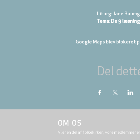
Liturg: Jane Baumg
Tema: De 9 læsning
Google Maps blev blokeret på
Del dett
OM OS
Vi er en del af folkekirken, vore medlemmer e