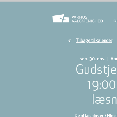
O
Tilbage til kalender
søn. 30. nov.
  |  
Aa
Gudstje
19:00
læsn
De ni læsninger / Nine