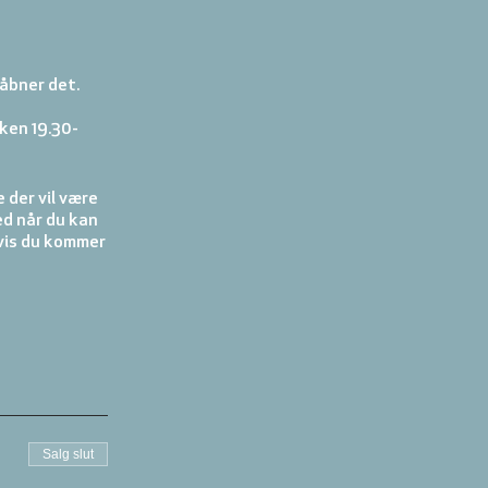
 åbner det.
kken 19.30-
der vil være
ed når du kan
hvis du kommer
Salg slut