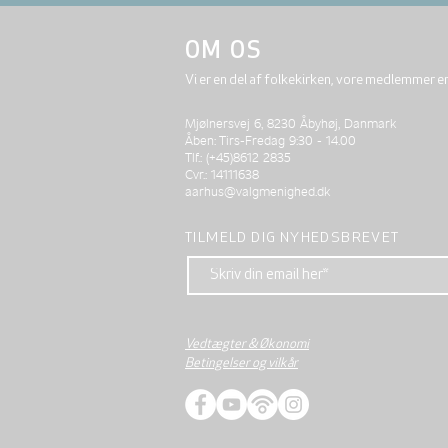
OM OS
Vi er en del af folkekirken, vore medlemmer e
Mjølnersvej 6, 8230 Åbyhøj, Danmark
Åben: Tirs-Fredag 9:30 - 14.00
Tlf.: (+45)8612 2835
Cvr.: 14111638
aarhus@valgmenighed.dk
TILMELD DIG NYHEDSBREVET
Vedtægter & Økonomi
Betingelser og vilkår