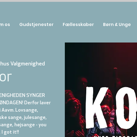
m os
Gudstjenester
Fællesskaber
Børn & Unge
rhus Valgmenighed
or
MENIGHEDEN SYNGER
NDAGEN! Derfor laver
 i Aavm. Lovsange,
ske sange, julesange,
ange, højsange - you
 I got it!!