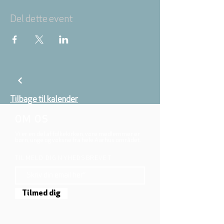
Del dette event
Tilbage til kalender
OM OS
Vi er en del af folkekirken, vore medlemmer er
børn, unge og voksne fra hele Aarhus området.
TILMELD DIG NYHEDSBREVET
Tilmed dig