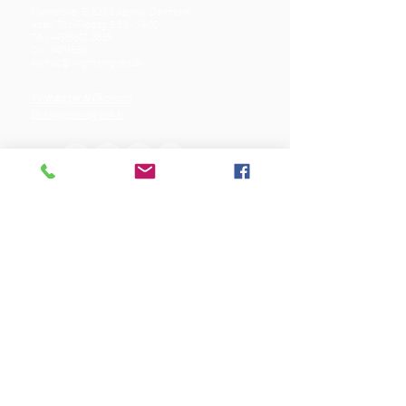
Mjølnersvej 6, 8230 Åbyhøj, Danmark
Åben: Tirs-Fredag 9:30 - 14.00
Tlf.: (+45)8612 2835
Cvr.:
14111638
aarhus@valgmenighed.dk
Vedtægter & Økonomi
Betingelser og vilkår
VORES SPONSORER