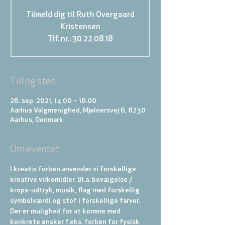
Tilmeld dig til Ruth Overgaard
Kristensen
Tlf. nr.: 30 22 08 18
Tid og sted
26. sep. 2021, 14.00 – 16.00
Aarhus Valgmenighed, Mjølnersvej 6, 8230
Aarhus, Denmark
Om eventet
I kreativ forbøn anvender vi forskellige 
kreative virkemidler. Bl.a. bevægelse / 
krops-udtryk, musik, flag med forskellig 
symbolværdi og stof i forskellige farver. 
Der er mulighed for at komme med 
konkrete ønsker f.eks. forbøn for fysisk 