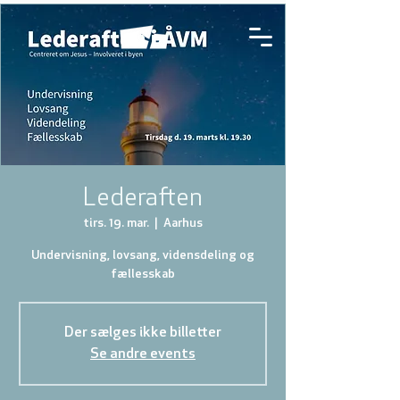
Lederaften
tirs. 19. mar.
  |  
Aarhus
Undervisning, lovsang, vidensdeling og
fællesskab
Der sælges ikke billetter
Se andre events