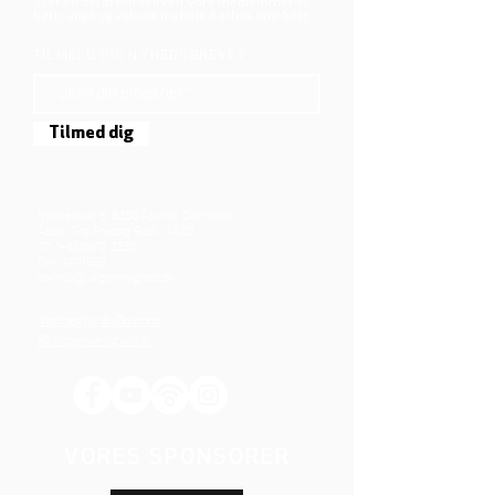
Vi er en del af folkekirken, vore medlemmer er
børn, unge og voksne fra hele Aarhus området.
TILMELD DIG NYHEDSBREVET
Tilmed dig
Mjølnersvej 6, 8230 Åbyhøj, Danmark
Åben: Tirs-Fredag 9:30 - 14.00
Tlf.: (+45)8612 2835
Cvr.:
14111638
aarhus@valgmenighed.dk
Vedtægter & Økonomi
Betingelser og vilkår
VORES SPONSORER