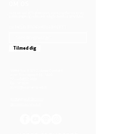
OM OS
Vi er en del af folkekirken, vore medlemmer er
børn, unge og voksne fra hele Aarhus området.
TILMELD DIG NYHEDSBREVET
Tilmed dig
Mjølnersvej 6, 8230 Åbyhøj, Danmark
Åben: Tirs-Fredag 9:30 - 14.00
Tlf.: (+45)8612 2835
Cvr.:
14111638
aarhus@valgmenighed.dk
Vedtægter & Økonomi
Betingelser og vilkår