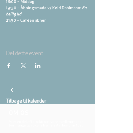
18:00 – Middag
19:30 – Åbningsmøde v/ Keld Dahlmann: 
En 
hellig ild
21:30 – Caféen åbner
Del dette event
Tilbage til kalender
OM OS
Vi er en del af folkekirken, vore medlemmer er
børn, unge og voksne fra hele Aarhus området.