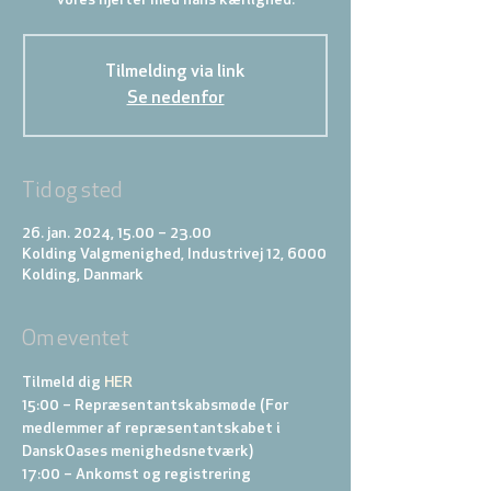
vores hjerter med hans kærlighed.
Tilmelding via link
Se nedenfor
Tid og sted
26. jan. 2024, 15.00 – 23.00
Kolding Valgmenighed, Industrivej 12, 6000
Kolding, Danmark
Om eventet
Tilmeld dig 
HER
15:00 – Repræsentantskabsmøde (For 
medlemmer af repræsentantskabet i 
DanskOases menighedsnetværk)
17:00 – Ankomst og registrering