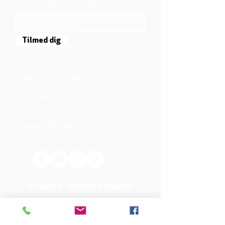
TILMELD DIG NYHEDSBREVET
Tilmed dig
Mjølnersvej 6, 8230 Åbyhøj, Danmark
Åben: Tirs-Fredag 9:30 - 14.00
Tlf.: (+45)8612 2835
Cvr.:
14111638
aarhus@valgmenighed.dk
Vedtægter & Økonomi
Betingelser og vilkår
VORES SPONSORER