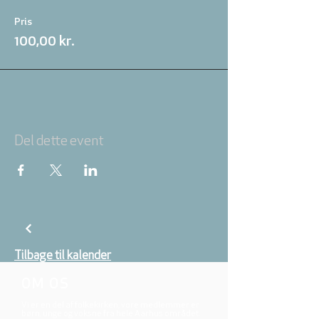
Pris
100,00 kr.
Del dette event
Tilbage til kalender
OM OS
Vi er en del af folkekirken, vore medlemmer er
børn, unge og voksne fra hele Aarhus området.