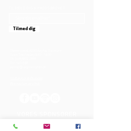
TILMELD DIG NYHEDSBREVET
Tilmed dig
Mjølnersvej 6, 8230 Åbyhøj, Danmark
Åben: Tirs-Fredag 9:30 - 14.00
Tlf.: (+45)8612 2835
Cvr.:
14111638
aarhus@valgmenighed.dk
Vedtægter & Økonomi
Betingelser og vilkår
VORES SPONSORER