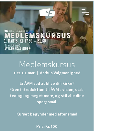
Medlemskursus
tirs. 01. mar.
  |  
Aarhus Valgmenighed
Er ÅVM ved at blive din kirke?
Få en introduktion til ÅVM’s vision, stab,
teologi og meget mere, og stil alle dine
spørgsmål.
Kurset begynder med aftensmad