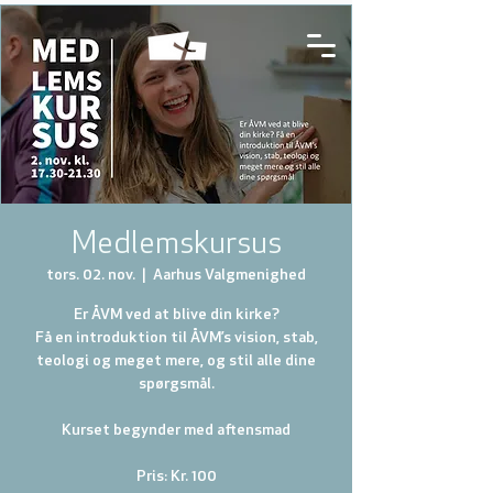
Medlemskursus
tors. 02. nov.
  |  
Aarhus Valgmenighed
Er ÅVM ved at blive din kirke?
Få en introduktion til ÅVM’s vision, stab,
teologi og meget mere, og stil alle dine
spørgsmål.
Kurset begynder med aftensmad