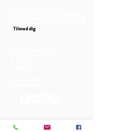
TILMELD DIG NYHEDSBREVET
Tilmed dig
Mjølnersvej 6, 8230 Åbyhøj, Danmark
Åben: Tirs-Fredag 9:30 - 14.00
Tlf.: (+45)8612 2835
Cvr.:
14111638
aarhus@valgmenighed.dk
Vedtægter & Økonomi
Betingelser og vilkår
VORES SPONSORER