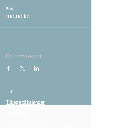
Pris
100,00 kr.
Del dette event
Tilbage til kalender
OM OS
Vi er en del af folkekirken, vore medlemmer er
børn, unge og voksne fra hele Aarhus området.