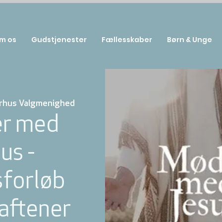
m os
Gudstjenester
Fællesskaber
Børn & Unge
rhus Valgmenighed
r med
us -
sforløb
 aftener