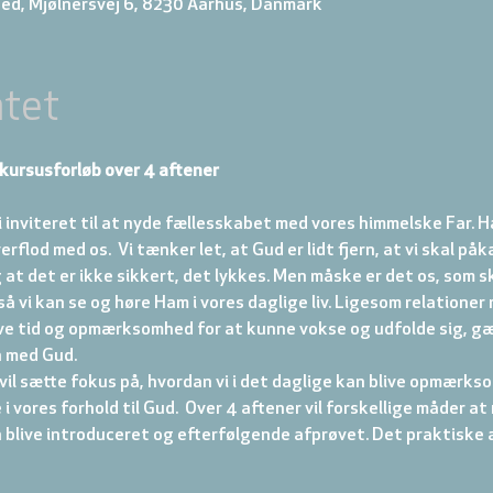
ed, Mjølnersvej 6, 8230 Aarhus, Danmark
tet
kursusforløb over 4 aftener
 inviteret til at nyde fællesskabet med vores himmelske Far. H
overflod med os.  Vi tænker let, at Gud er lidt fjern, at vi skal på
 det er ikke sikkert, det lykkes. Men måske er det os, som ska
å vi kan se og høre Ham i vores daglige liv. Ligesom relationer
e tid og opmærksomhed for at kunne vokse og udfolde sig, gæ
n med Gud.
 vil sætte fokus på, hvordan vi i det daglige kan blive opmærkso
 vores forhold til Gud.  Over 4 aftener vil forskellige måder at
n blive introduceret og efterfølgende afprøvet. Det praktisk