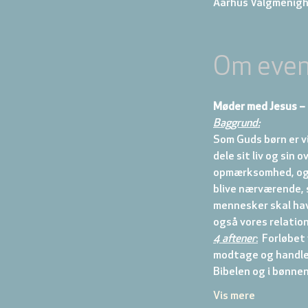
Aarhus Valgmenigh
Om even
Møder med Jesus – 
Baggrund:
Som Guds børn er vi
dele sit liv og sin 
opmærksomhed, og at
blive nærværende, s
mennesker skal hav
også vores relatio
4 aftener
:
  Forløbet
modtage og handle i
Bibelen og i bønne
Vis mere