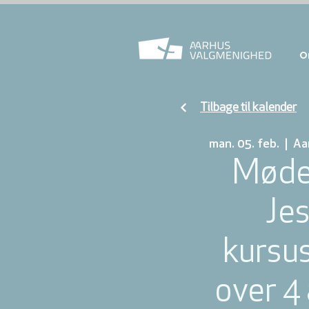
O
Tilbage til kalender
man. 05. feb.
  |  
Aa
Møde
Jes
kursu
over 4