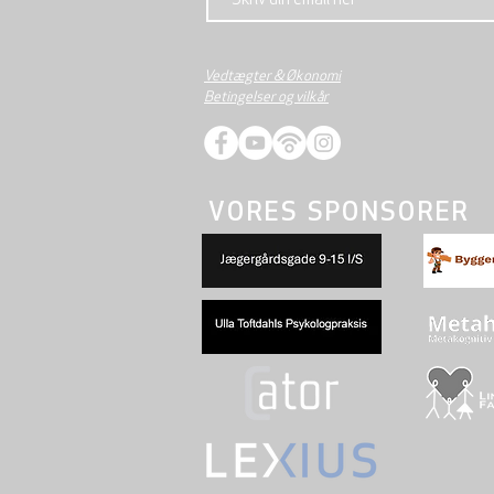
Vedtægter & Økonomi
Betingelser og vilkår
VORES SPONSORER