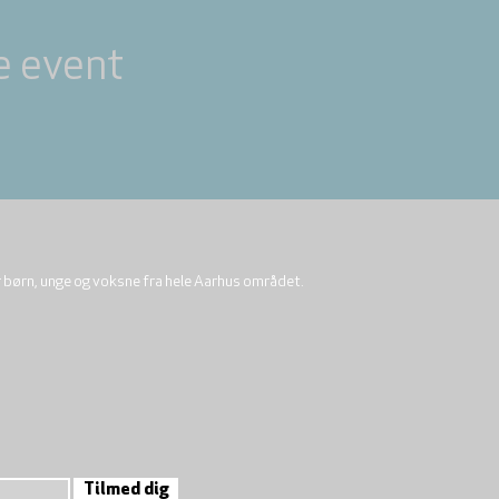
e event
r børn, unge og voksne fra hele Aarhus området.
Tilmed dig