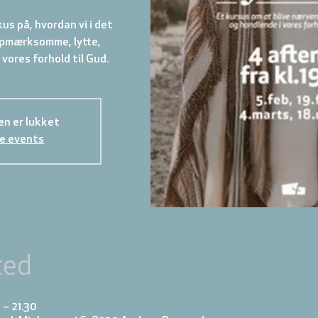
us på, hvordan vi i det
opmærksomme, lytte,
vores forhold til Gud.
en er lukket
e events
ted
 – 21.30