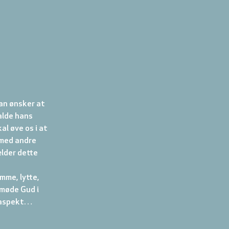
an ønsker at 
kalde hans 
l øve os i at 
 med andre 
lder dette 
mme, lytte, 
 møde Gud i 
e aspekt…