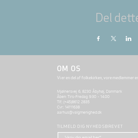
Del dett
OM OS
Vi er en del af folkekirken, vore medlemmer e
Mjølnersvej 6, 8230 Åbyhøj, Danmark
Åben: Tirs-Fredag 9:30 - 14.00
Tlf.: (+45)8612 2835
Cvr.: 14111638
aarhus@valgmenighed.dk
TILMELD DIG NYHEDSBREVET