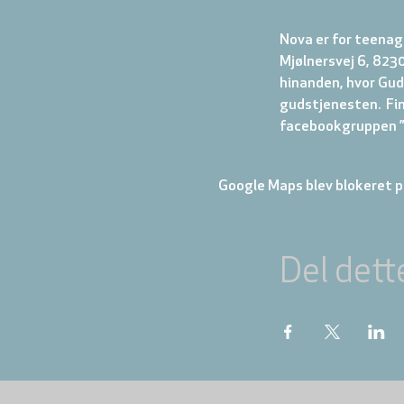
Nova er for teenage
Mjølnersvej 6, 8230
hinanden, hvor Gud 
gudstjenesten.  Fi
facebookgruppen ”N
Google Maps blev blokeret på
Del dett