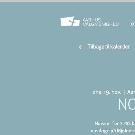
O
Tilbage til kalender
ons. 19. nov.
  |  
Aa
N
Nova er for 7.-10. 
onsdage på Mjølnersv