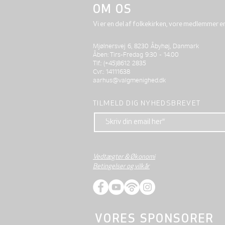
OM OS
Vi er en del af folkekirken, vore medlemmer e
Mjølnersvej 6, 8230 Åbyhøj, Danmark
Åben: Tirs-Fredag 9:30 - 14.00
Tlf.: (+45)8612 2835
Cvr.: 14111638
aarhus@valgmenighed.dk
TILMELD DIG NYHEDSBREVET
Vedtægter & Økonomi
Betingelser og vilkår
VORES SPONSORER