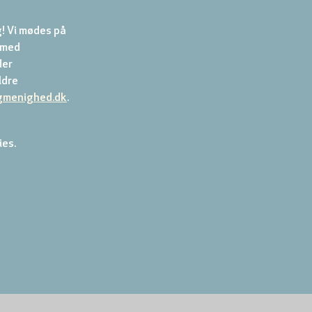
! Vi mødes på 
 med 
er 
dre 
gmenighed.dk
.
ies.