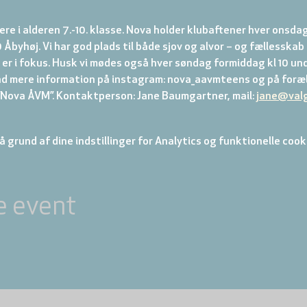
re i alderen 7.-10. klasse. Nova holder klubaftener hver onsdag
 Åbyhøj. Vi har god plads til både sjov og alvor – og fællesskab
er i fokus. Husk vi mødes også hver søndag formiddag kl 10 und
nd mere information på instagram: nova_aavmteens og på foræl
ova ÅVM”. Kontaktperson: Jane Baumgartner, mail: 
jane@val
 grund af dine indstillinger for Analytics og funktionelle cook
e event