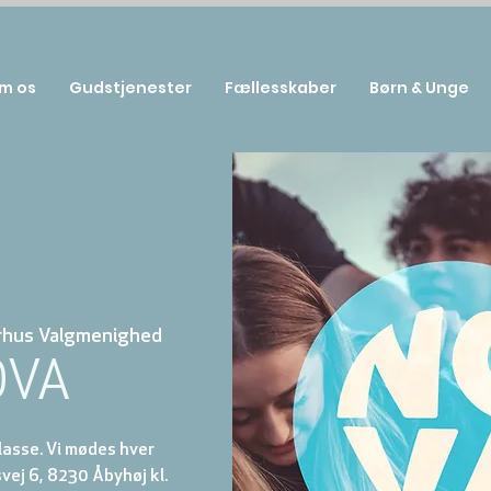
m os
Gudstjenester
Fællesskaber
Børn & Unge
rhus Valgmenighed
OVA
klasse. Vi mødes hver
ej 6, 8230 Åbyhøj kl.