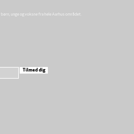
r børn, unge og voksne fra hele Aarhus området.
Tilmed dig