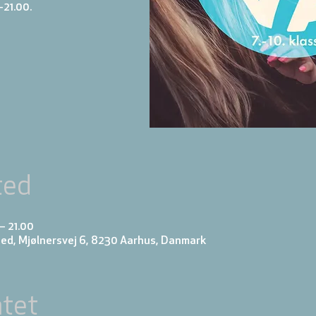
-21.00.
ted
 – 21.00
ed, Mjølnersvej 6, 8230 Aarhus, Danmark
tet