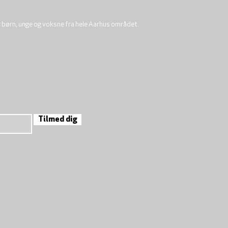
r børn, unge og voksne fra hele Aarhus området.
Tilmed dig