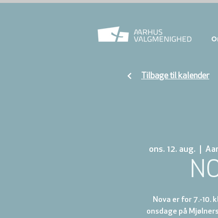
O
Tilbage til kalender
ons. 12. aug.
  |  
Aa
N
Nova er for 7.-10. 
onsdage på Mjølnersv