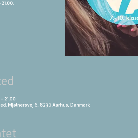
-21.00.
ted
 – 21.00
ed, Mjølnersvej 6, 8230 Aarhus, Danmark
tet