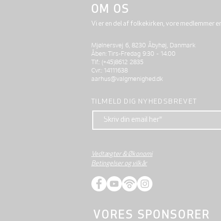
OM OS
Vi er en del af folkekirken, vore medlemmer e
Mjølnersvej 6, 8230 Åbyhøj, Danmark
Åben: Tirs-Fredag 9:30 - 14.00
Tlf.: (+45)8612 2835
Cvr.: 14111638
aarhus@valgmenighed.dk
TILMELD DIG NYHEDSBREVET
Vedtægter & Økonomi
Betingelser og vilkår
VORES SPONSORER