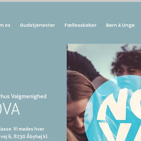
m os
Gudstjenester
Fællesskaber
Børn & Unge
rhus Valgmenighed
OVA
klasse. Vi mødes hver
ej 6, 8230 Åbyhøj kl.