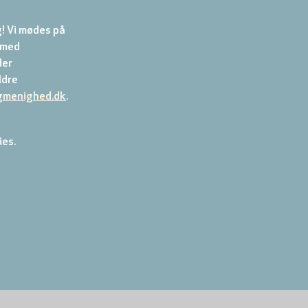
! Vi mødes på 
 med 
er 
dre 
gmenighed.dk
.
ies.