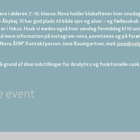
re i alderen 7.-10. klasse. Nova holder klubaftener hver onsdag
 Åbyhøj. Vi har god plads til både sjov og alvor – og fællesskab
er i fokus. Husk vi mødes også hver søndag formiddag kl 10 und
nd mere information på instagram: nova_aavmteens og på foræl
ova ÅVM”. Kontaktperson: Jane Baumgartner, mail: 
jane@val
 grund af dine indstillinger for Analytics og funktionelle cook
e event