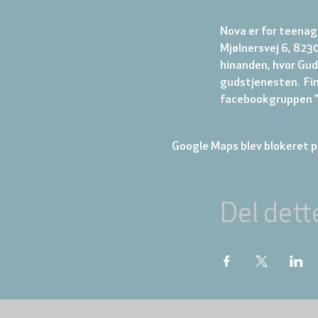
Nova er for teenage
Mjølnersvej 6, 8230
hinanden, hvor Gud 
gudstjenesten.  Fi
facebookgruppen ”N
Google Maps blev blokeret på
Del dett