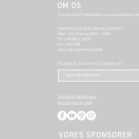
OM OS
Vi er en del af folkekirken, vore medlemmer e
Mjølnersvej 6, 8230 Åbyhøj, Danmark
Åben: Tirs-Fredag 9:30 - 14.00
Tlf.: (+45)8612 2835
Cvr.: 14111638
aarhus@valgmenighed.dk
TILMELD DIG NYHEDSBREVET
Vedtægter & Økonomi
Betingelser og vilkår
VORES SPONSORER