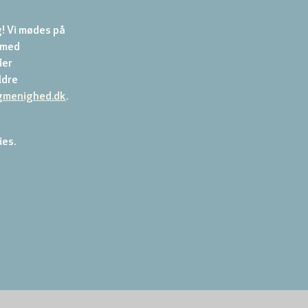
! Vi mødes på 
 med 
er 
dre 
gmenighed.dk
.
ies.