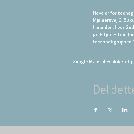
Nova er for teenage
Mjølnersvej 6, 8230
hinanden, hvor Gud 
gudstjenesten.  Fi
facebookgruppen ”N
Google Maps blev blokeret på
Del dett