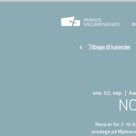
O
Tilbage til kalender
ons. 02. sep.
  |  
Aa
N
Nova er for 7.-10. 
onsdage på Mjølnersv