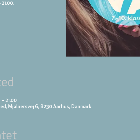
-21.00.
ted
 – 21.00
ed, Mjølnersvej 6, 8230 Aarhus, Danmark
tet