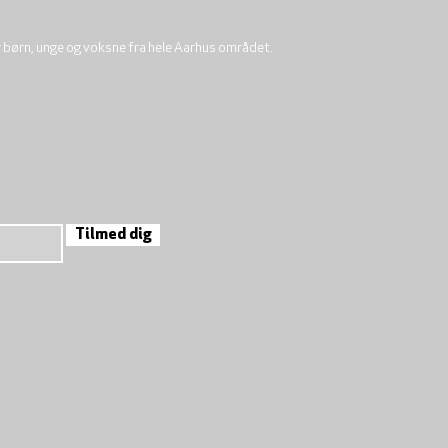
r børn, unge og voksne fra hele Aarhus området.
Tilmed dig