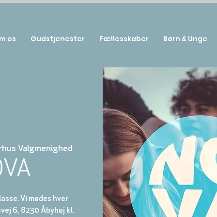
m os
Gudstjenester
Fællesskaber
Børn & Unge
rhus Valgmenighed
OVA
klasse. Vi mødes hver
ej 6, 8230 Åbyhøj kl.