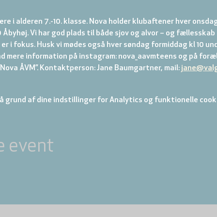
re i alderen 7.-10. klasse. Nova holder klubaftener hver onsdag
 Åbyhøj. Vi har god plads til både sjov og alvor – og fællesskab
er i fokus. Husk vi mødes også hver søndag formiddag kl 10 und
nd mere information på instagram: nova_aavmteens og på foræl
ova ÅVM”. Kontaktperson: Jane Baumgartner, mail: 
jane@val
 grund af dine indstillinger for Analytics og funktionelle cook
e event