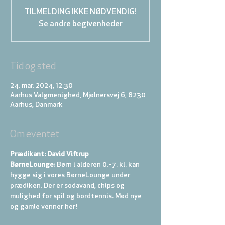
TILMELDING IKKE NØDVENDIG!
Se andre begivenheder
Tid og sted
24. mar. 2024, 12.30
Aarhus Valgmenighed, Mjølnersvej 6, 8230
Aarhus, Danmark
Om eventet
Prædikant: David Viftrup
BørneLounge:
 Børn i alderen 0.-7. kl. kan 
hygge sig i vores BørneLounge under 
prædiken. Der er sodavand, chips og 
mulighed for spil og bordtennis. Mød nye 
og gamle venner her!