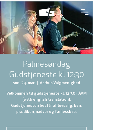
Palmesøndag
Gudstjeneste kl. 12:30
søn. 24. mar.
  |  
Aarhus Valgmenighed
Velkommen til gudstjeneste kl. 12.30 i ÅVM
(with english translation).
Gudstjenesten består af lovsang, bøn,
prædiken, nadver og fællesskab.