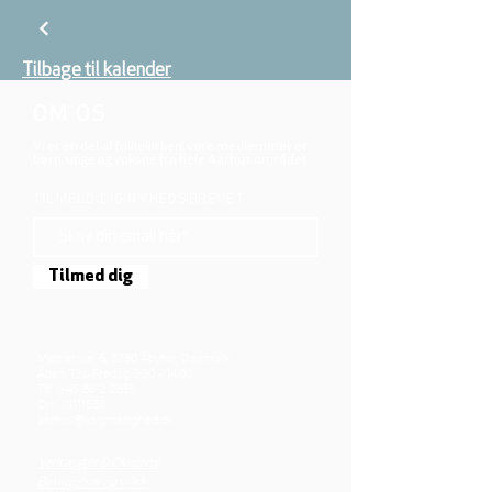
Tilbage til kalender
OM OS
Vi er en del af folkekirken, vore medlemmer er
børn, unge og voksne fra hele Aarhus området.
TILMELD DIG NYHEDSBREVET
Tilmed dig
Mjølnersvej 6, 8230 Åbyhøj, Danmark
Åben: Tirs-Fredag 9:30 - 14.00
Tlf.: (+45)8612 2835
Cvr.:
14111638
aarhus@valgmenighed.dk
Vedtægter & Økonomi
Betingelser og vilkår