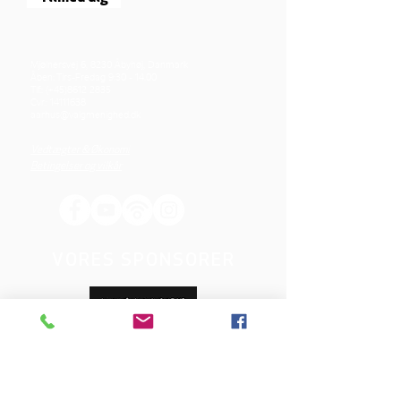
Mjølnersvej 6, 8230 Åbyhøj, Danmark
Åben: Tirs-Fredag 9:30 - 14.00
Tlf.: (+45)8612 2835
Cvr.:
14111638
aarhus@valgmenighed.dk
Vedtægter & Økonomi
Betingelser og vilkår
VORES SPONSORER