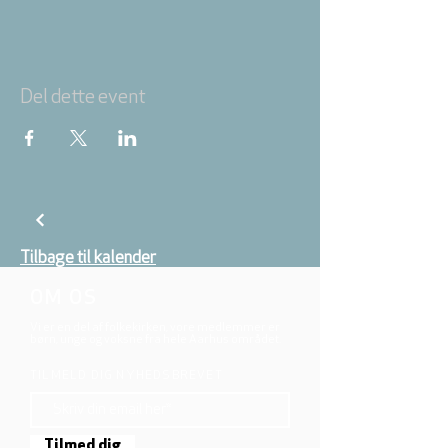
Del dette event
Tilbage til kalender
OM OS
Vi er en del af folkekirken, vore medlemmer er
børn, unge og voksne fra hele Aarhus området.
TILMELD DIG NYHEDSBREVET
Tilmed dig