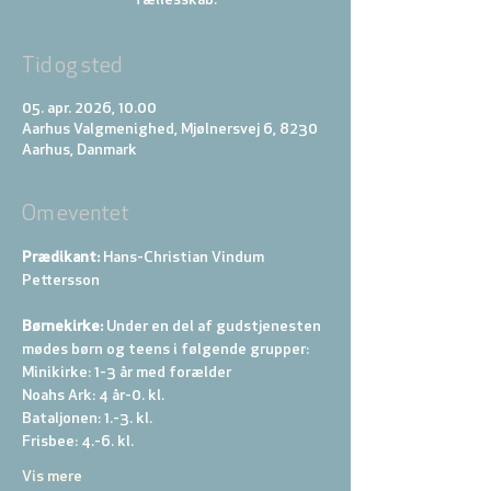
Tid og sted
05. apr. 2026, 10.00
Aarhus Valgmenighed, Mjølnersvej 6, 8230
Aarhus, Danmark
Om eventet
Prædikant: 
Hans-Christian Vindum 
Pettersson
Børnekirke:
 Under en del af gudstjenesten 
mødes børn og teens i følgende grupper: 
Minikirke: 1-3 år med forælder 
Noahs Ark: 4 år-0. kl. 
Bataljonen: 1.-3. kl. 
Frisbee: 4.-6. kl. 
Vis mere