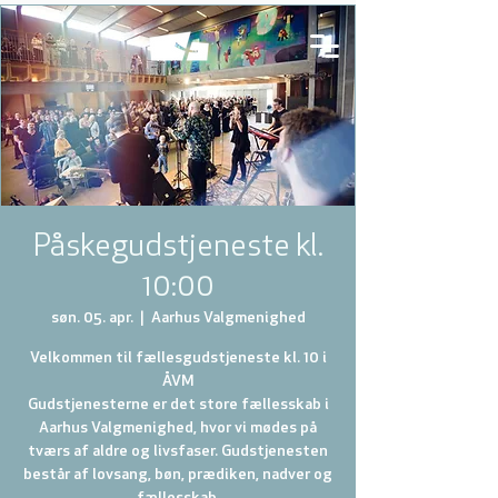
Påskegudstjeneste kl.
10:00
søn. 05. apr.
  |  
Aarhus Valgmenighed
Velkommen til fællesgudstjeneste kl. 10 i
ÅVM
Gudstjenesterne er det store fællesskab i
Aarhus Valgmenighed, hvor vi mødes på
tværs af aldre og livsfaser. Gudstjenesten
består af lovsang, bøn, prædiken, nadver og