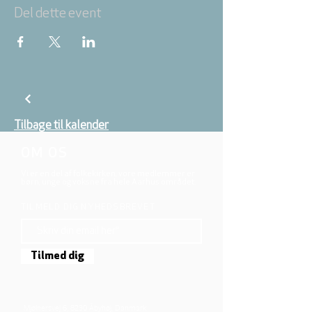
Del dette event
Tilbage til kalender
OM OS
Vi er en del af folkekirken, vore medlemmer er
børn, unge og voksne fra hele Aarhus området.
TILMELD DIG NYHEDSBREVET
Tilmed dig
Mjølnersvej 6, 8230 Åbyhøj, Danmark