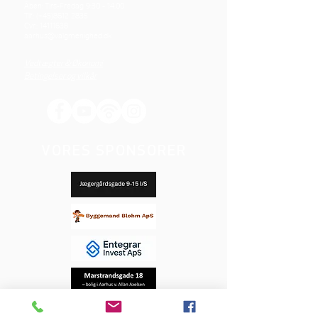
Åben: Tirs-Fredag 9:30 - 14.00
Tlf.: (+45)8612 2835
Cvr.:
14111638
aarhus@valgmenighed.dk
Vedtægter & Økonomi
Betingelser og vilkår
VORES SPONSORER