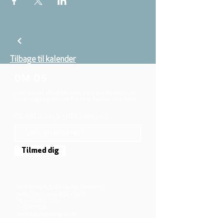
Tilbage til kalender
OM OS
Vi er en del af folkekirken, vore medlemmer er
børn, unge og voksne fra hele Aarhus området.
TILMELD DIG NYHEDSBREVET
Tilmed dig
Mjølnersvej 6, 8230 Åbyhøj, Danmark
Åben: Tirs-Fredag 9:30 - 14.00
Tlf.: (+45)8612 2835
Cvr.:
14111638
aarhus@valgmenighed.dk