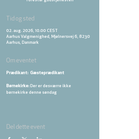
Tid og sted
02. aug. 2026, 10.00 CEST
Aarhus Valgmenighed, Mjølnersvej 6, 8230
Aarhus, Danmark
Om eventet
Prædikant:  Gæsteprædikant
Børnekirke:
 Der er desværre ikke 
børnekirke denne søndag
Del dette event