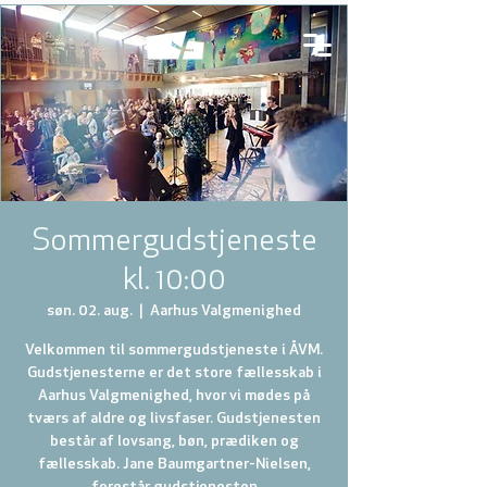
Sommergudstjeneste
kl. 10:00
søn. 02. aug.
  |  
Aarhus Valgmenighed
Velkommen til sommergudstjeneste i ÅVM.
Gudstjenesterne er det store fællesskab i
Aarhus Valgmenighed, hvor vi mødes på
tværs af aldre og livsfaser. Gudstjenesten
består af lovsang, bøn, prædiken og
fællesskab. Jane Baumgartner-Nielsen,