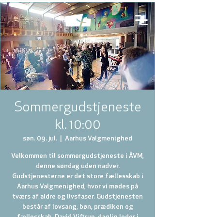
Sommergudstjeneste
kl. 10:00
søn. 09. jul.
  |  
Aarhus Valgmenighed
Velkommen til sommergudstjeneste i ÅVM,
denne søndag uden nadver.
Gudstjenesterne er det store fællesskab i
Aarhus Valgmenighed, hvor vi mødes på
tværs af aldre og livsfaser. Gudstjenesten
består af lovsang, bøn, prædiken og