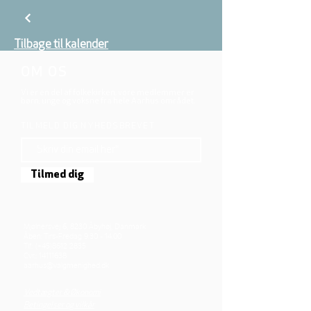
Tilbage til kalender
OM OS
Vi er en del af folkekirken, vore medlemmer er
børn, unge og voksne fra hele Aarhus området.
TILMELD DIG NYHEDSBREVET
Tilmed dig
Mjølnersvej 6, 8230 Åbyhøj, Danmark
Åben: Tirs-Fredag 9:30 - 14.00
Tlf.: (+45)8612 2835
Cvr.:
14111638
aarhus@valgmenighed.dk
Vedtægter & Økonomi
Betingelser og vilkår