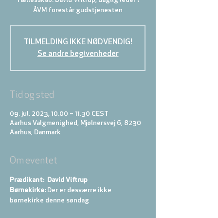
fællesskab. David Viftrup, daglig leder i
TILMELDING IKKE NØDVENDIG!
Se andre begivenheder
Tid og sted
09. jul. 2023, 10.00 – 11.30 CEST
Aarhus Valgmenighed, Mjølnersvej 6, 8230
Aarhus, Danmark
Om eventet
Prædikant:  David Viftrup
Børnekirke:
 Der er desværre ikke 
børnekirke denne søndag