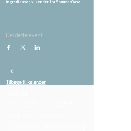
ingredienser, vi kender fra SommerOase.
Fællesskab
Undervisning og prædikener
Fest, lovsang og tilbedelse
Hygge og fællesspisning
M.m
Del dette event
Denne gang i Århus - Vi glæder os til at
være sammen med jer alle.
Temaet i år er:
"Kraften i det lave
Tilmeld dig her.
Tilbage til kalender
OM OS
Vi er en del af folkekirken, vore medlemmer er
børn, unge og voksne fra hele Aarhus området.
TILMELD DIG NYHEDSBREVET