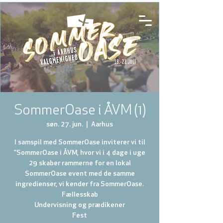
SommerOase i ÅVM (1)
søn. 27. jun.
  |  
Aarhus
I samspil med SommerOase inviterer vi til
"SommerOase i ÅVM, hvor vi i 4 dage i uge
29 skaber rammerne for en lokal
SommerOase event med de samme
ingredienser, vi kender fra SommerOase.
Fællesskab
Undervisning og prædikener
Fest