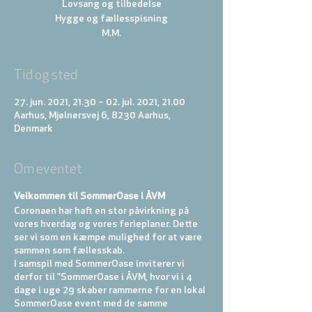
Lovsang og tilbedelse
Hygge og fællesspisning
M.M.
Tid og sted
27. jun. 2021, 21.30 – 02. jul. 2021, 21.00
Aarhus, Mjølnersvej 6, 8230 Aarhus,
Denmark
Om eventet
Velkommen til SommerOase i ÅVM
Coronaen har haft en stor påvirkning på
vores hverdag og vores ferieplaner. Dette
ser vi som en kæmpe mulighed for at være
sammen som fællesskab.
I samspil med SommerOase inviterer vi
derfor til "SommerOase i ÅVM, hvor vi i 4
dage i uge 29 skaber rammerne for en lokal
SommerOase event med de samme