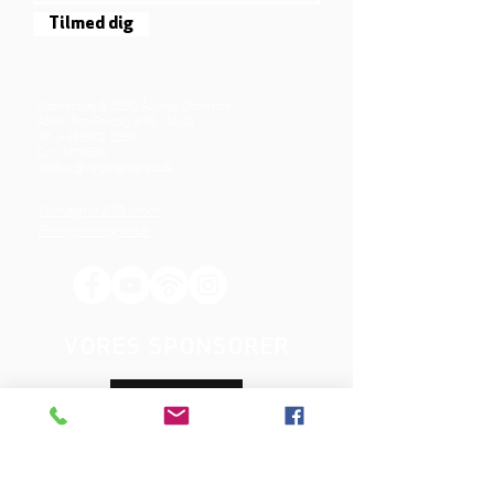
Tilmed dig
Mjølnersvej 6, 8230 Åbyhøj, Danmark
Åben: Tirs-Fredag 9:30 - 14.00
Tlf.: (+45)8612 2835
Cvr.:
14111638
aarhus@valgmenighed.dk
Vedtægter & Økonomi
Betingelser og vilkår
VORES SPONSORER