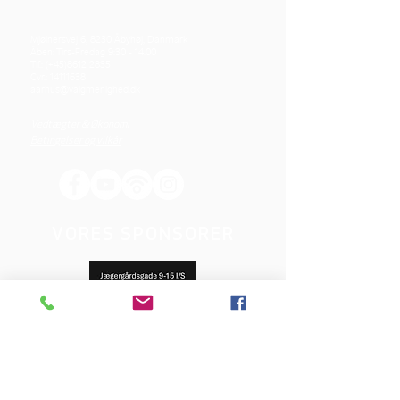
Mjølnersvej 6, 8230 Åbyhøj, Danmark
Åben: Tirs-Fredag 9:30 - 14.00
Tlf.: (+45)8612 2835
Cvr.:
14111638
aarhus@valgmenighed.dk
Vedtægter & Økonomi
Betingelser og vilkår
VORES SPONSORER