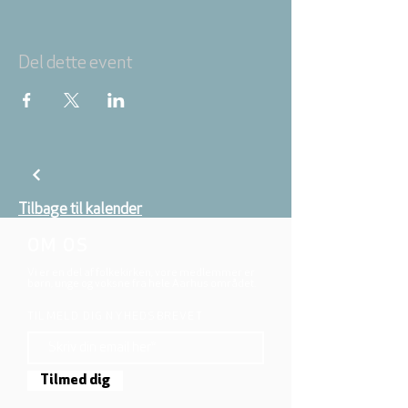
Del dette event
Tilbage til kalender
OM OS
Vi er en del af folkekirken, vore medlemmer er
børn, unge og voksne fra hele Aarhus området.
TILMELD DIG NYHEDSBREVET
Tilmed dig