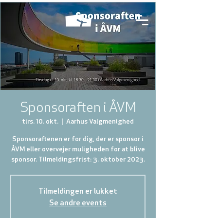
Sponsoraften i ÅVM
tirs. 10. okt.
  |  
Aarhus Valgmenighed
Sponsoraftenen er for dig, der er sponsor i
ÅVM eller overvejer muligheden for at blive
sponsor. Tilmeldingsfrist: 3. oktober 2023.
Tilmeldingen er lukket
Se andre events