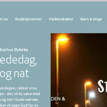
m os
Gudstjenester
Fællesskaber
Børn & Unge
Aarhus Bykirke
bededag,
 og nat
om dagen, rykker vi nu
en - det vil du være med
en og nat i Guds nærvær,
rker vil søge Gud for os