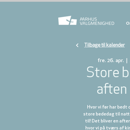
O
Tilbage til kalender
fre. 26. apr.
  |  
Store 
aften
Hvor vi før har bedt 
store bededag til natt
til! Det bliver en aft
hvor vi på tværs af ki