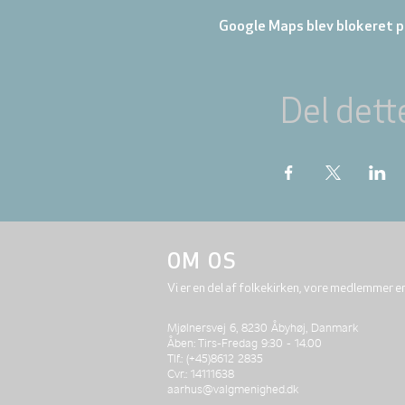
Google Maps blev blokeret på
Del dett
OM OS
Vi er en del af folkekirken, vore medlemmer e
Mjølnersvej 6, 8230 Åbyhøj, Danmark
Åben: Tirs-Fredag 9:30 - 14.00
Tlf.: (+45)8612 2835
Cvr.: 14111638
aarhus@valgmenighed.dk