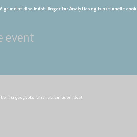
 grund af dine indstillinger for Analytics og funktionelle cook
e event
r børn, unge og voksne fra hele Aarhus området.