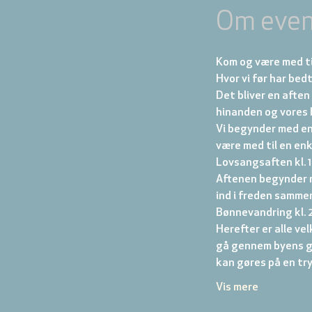
Om even
Kom og være med 
Hvor vi før har bed
Det bliver en aften 
hinanden og vores 
Vi begynder med en
være med til en enke
Lovsangsaften kl. 19
Aftenen begynder m
ind i freden samme
Bønnevandring kl. 21
Herefter er alle ve
gå gennem byens gad
kan gøres på en tr
Vis mere