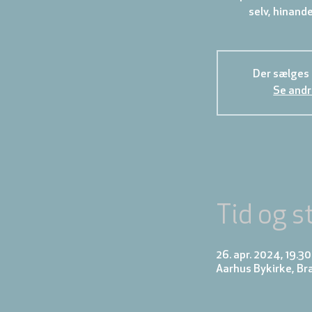
selv, hinande
Der sælges i
Se andr
Tid og s
26. apr. 2024, 19.30
Aarhus Bykirke, B