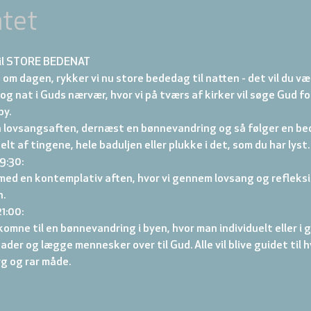
tet
til STORE BEDENAT
t om dagen, rykker vi nu store bededag til natten - det vil du væ
og nat i Guds nærvær, hvor vi på tværs af kirker vil søge Gud for
by.
 lovsangsaften, dernæst en bønnevandring og så følger en be
lt af tingene, hele baduljen eller plukke i det, som du har lyst.
:30:

ed en kontemplativ aften, hvor vi gennem lovsang og refleksio
n.
:00:

lkomne til en bønnevandring i byen, hvor man individuelt eller i 
er og lægge mennesker over til Gud. Alle vil blive guidet til 
yg og rar måde.