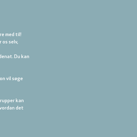
re med til!
 os selv, 
denat. Du kan 
n vil søge 
grupper kan 
hvordan det 