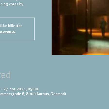
n og vores by.
kke billetter
e events
ted
 – 27. apr. 2024, 09.00
rammersgade 6, 8000 Aarhus, Danmark