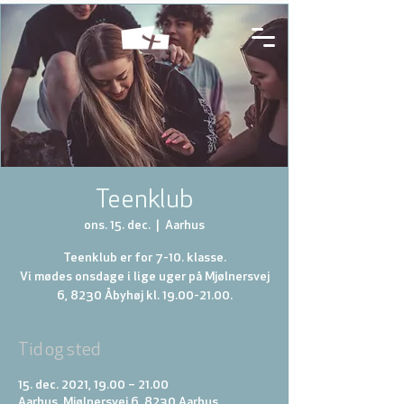
Teenklub
ons. 15. dec.
  |  
Aarhus
Teenklub er for 7-10. klasse.
Vi mødes onsdage i lige uger på Mjølnersvej
6, 8230 Åbyhøj kl. 19.00-21.00.
Tid og sted
15. dec. 2021, 19.00 – 21.00
Aarhus, Mjølnersvej 6, 8230 Aarhus,