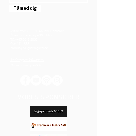
Tilmed dig
Mjølnersvej 6, 8230 Åbyhøj, Danmark
Åben: Tirs-Fredag 9:30 - 14.00
Tlf.: (+45)8612 2835
Cvr.:
14111638
aarhus@valgmenighed.dk
Vedtægter & Økonomi
Betingelser og vilkår
VORES SPONSORER