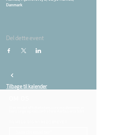
Danmark
Del dette event
Tilbage til kalender
OM OS
Vi er en del af folkekirken, vore medlemmer er
børn, unge og voksne fra hele Aarhus området.
TILMELD DIG NYHEDSBREVET