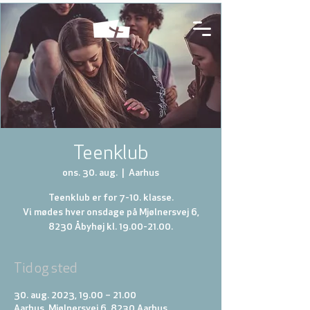
Teenklub
ons. 30. aug.
  |  
Aarhus
Teenklub er for 7-10. klasse.
Vi mødes hver onsdage på Mjølnersvej 6,
8230 Åbyhøj kl. 19.00-21.00.
Tid og sted
30. aug. 2023, 19.00 – 21.00
Aarhus, Mjølnersvej 6, 8230 Aarhus,