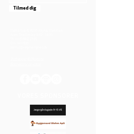
Tilmed dig
Mjølnersvej 6, 8230 Åbyhøj, Danmark
Åben: Tirs-Fredag 9:30 - 14.00
Tlf.: (+45)8612 2835
Cvr.:
14111638
aarhus@valgmenighed.dk
Vedtægter & Økonomi
Betingelser og vilkår
VORES SPONSORER