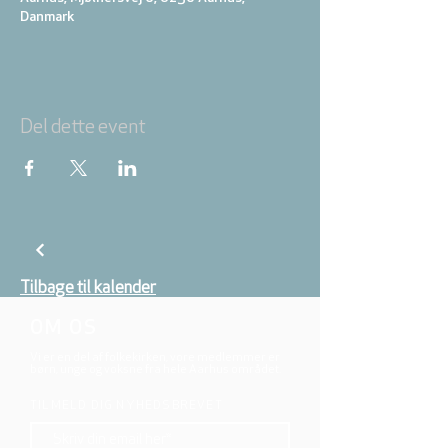
Danmark
Del dette event
Tilbage til kalender
OM OS
Vi er en del af folkekirken, vore medlemmer er
børn, unge og voksne fra hele Aarhus området.
TILMELD DIG NYHEDSBREVET