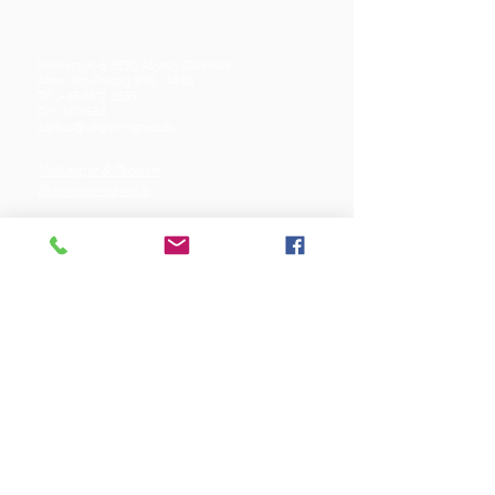
Mjølnersvej 6, 8230 Åbyhøj, Danmark
Åben: Tirs-Fredag 9:30 - 14.00
Tlf.: (+45)8612 2835
Cvr.:
14111638
aarhus@valgmenighed.dk
Vedtægter & Økonomi
Betingelser og vilkår
VORES SPONSORER