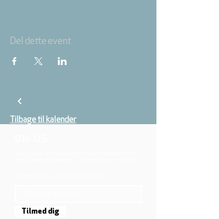
Del dette event
Tilbage til kalender
OM OS
Vi er en del af folkekirken, vore medlemmer er
børn, unge og voksne fra hele Aarhus området.
TILMELD DIG NYHEDSBREVET
Tilmed dig