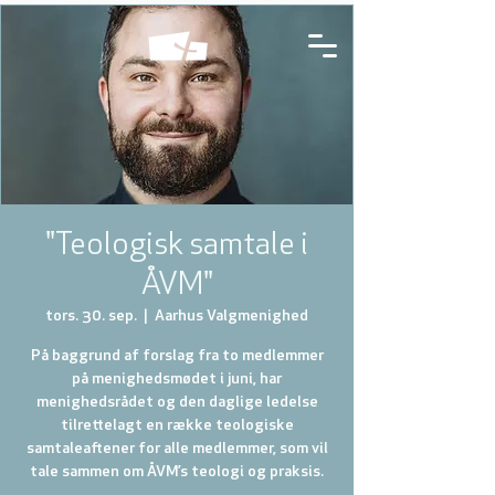
"Teologisk samtale i
ÅVM"
tors. 30. sep.
  |  
Aarhus Valgmenighed
På baggrund af forslag fra to medlemmer
på menighedsmødet i juni, har
menighedsrådet og den daglige ledelse
tilrettelagt en række teologiske
samtaleaftener for alle medlemmer, som vil
tale sammen om ÅVM’s teologi og praksis.