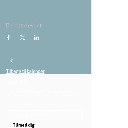
Del dette event
Tilbage til kalender
OM OS
Vi er en del af folkekirken, vore medlemmer er
børn, unge og voksne fra hele Aarhus området.
TILMELD DIG NYHEDSBREVET
Tilmed dig