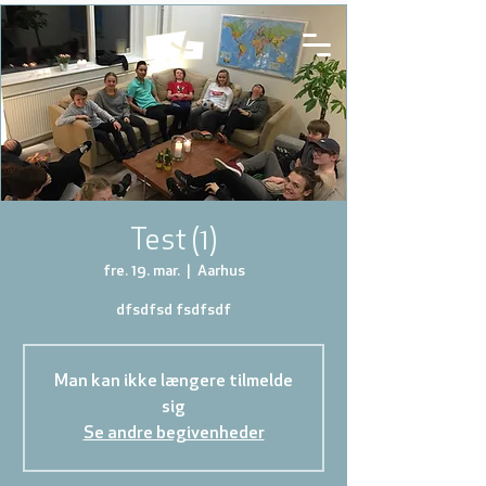
Test (1)
fre. 19. mar.
  |  
Aarhus
dfsdfsd fsdfsdf
Man kan ikke længere tilmelde
sig
Se andre begivenheder