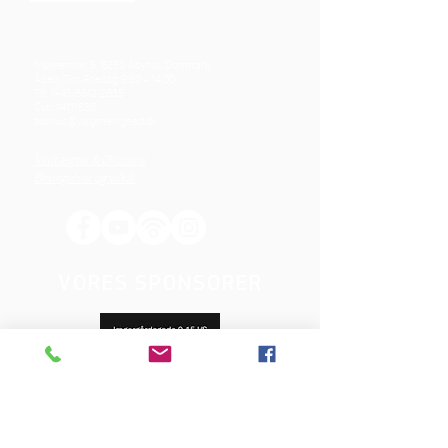
Mjølnersvej 6, 8230 Åbyhøj, Danmark
Åben: Tirs-Fredag 9:30 - 14.00
Tlf.: (+45)8612 2835
Cvr.:
14111638
aarhus@valgmenighed.dk
Vedtægter & Økonomi
Betingelser og vilkår
VORES SPONSORER