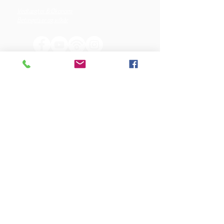
Vedtægter & Økonomi
Betingelser og vilkår
VORES SPONSORER