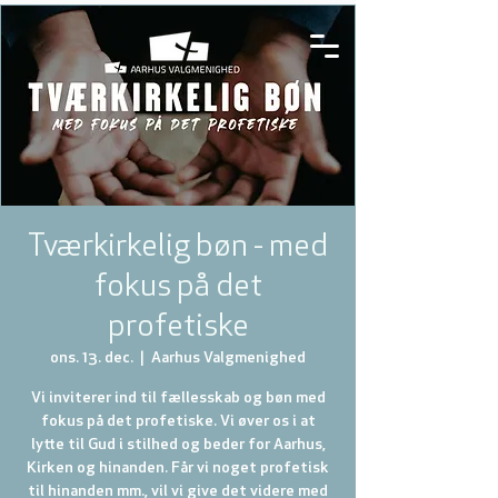
Tværkirkelig bøn - med
fokus på det
profetiske
ons. 13. dec.
  |  
Aarhus Valgmenighed
Vi inviterer ind til fællesskab og bøn med
fokus på det profetiske. Vi øver os i at
lytte til Gud i stilhed og beder for Aarhus,
Kirken og hinanden. Får vi noget profetisk
til hinanden mm., vil vi give det videre med