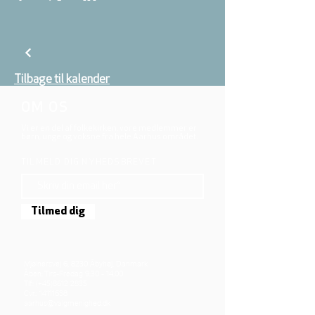
Tilbage til kalender
OM OS
Vi er en del af folkekirken, vore medlemmer er
børn, unge og voksne fra hele Aarhus området.
TILMELD DIG NYHEDSBREVET
Tilmed dig
Mjølnersvej 6, 8230 Åbyhøj, Danmark
Åben: Tirs-Fredag 9:30 - 14.00
Tlf.: (+45)8612 2835
Cvr.:
14111638
aarhus@valgmenighed.dk