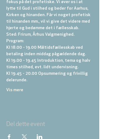
fokus på det profetiske. Vi øver os i at 
lytte til Gud i stilhed og beder for Aarhus, 
Kirken og hinanden. Får vi noget profetisk 
til hinanden mm., vil vi give det videre med 
hjerte og bedømme det i fællesskab.
Sted: Frirum, Århus Valgmenighed.
Program:
Kl 18.00 - 19.00 Måltidsfællesskab ved 
betaling inden middag pågældende dag.
Kl 19.00 - 19.45 Introduktion, tema og halv 
times stilhed, evt. lidt undervisning.
Kl 19.45 - 20.00 Opsummering og frivillig 
delerunde.
Vis mere
Del dette event