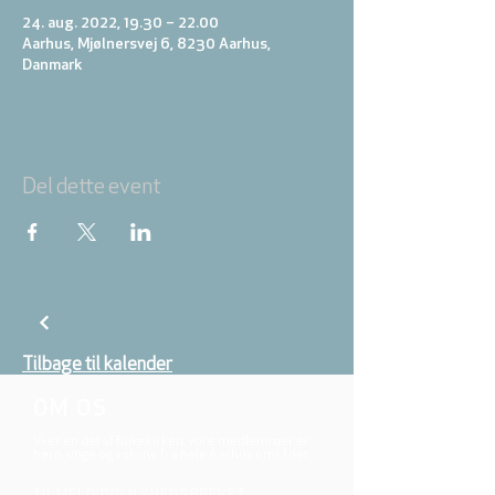
24. aug. 2022, 19.30 – 22.00
Aarhus, Mjølnersvej 6, 8230 Aarhus,
Danmark
Del dette event
Tilbage til kalender
OM OS
Vi er en del af folkekirken, vore medlemmer er
børn, unge og voksne fra hele Aarhus området.