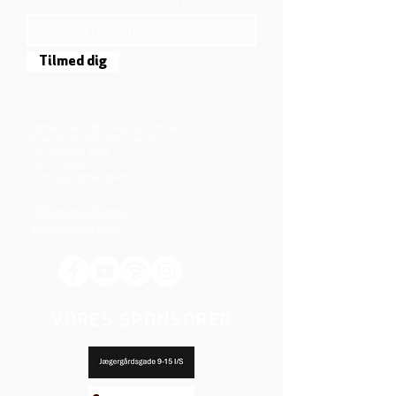
TILMELD DIG NYHEDSBREVET
Tilmed dig
Mjølnersvej 6, 8230 Åbyhøj, Danmark
Åben: Tirs-Fredag 9:30 - 14.00
Tlf.: (+45)8612 2835
Cvr.:
14111638
aarhus@valgmenighed.dk
Vedtægter & Økonomi
Betingelser og vilkår
VORES SPONSORER