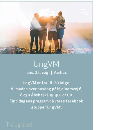
UngVM
ons. 24. aug.
  |  
Aarhus
UngVM er for 16-20 årige.
Vi mødes hver onsdag på Mjølnersvej 6,
8230 Åbyhøj kl. 19.30-22.00.
Find dagens program på vores facebook
gruppe “UngVM”.
Tid og sted