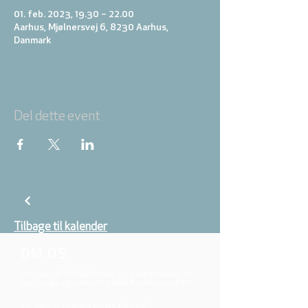
01. feb. 2023, 19.30 – 22.00
Aarhus, Mjølnersvej 6, 8230 Aarhus,
Danmark
Del dette event
Tilbage til kalender
OM OS
Vi er en del af folkekirken, vore medlemmer er
børn, unge og voksne fra hele Aarhus området.