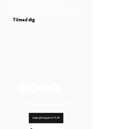
TILMELD DIG NYHEDSBREVET
Tilmed dig
Mjølnersvej 6, 8230 Åbyhøj, Danmark
Åben: Tirs-Fredag 9:30 - 14.00
Tlf.: (+45)8612 2835
Cvr.:
14111638
aarhus@valgmenighed.dk
Vedtægter & Økonomi
Betingelser og vilkår
VORES SPONSORER