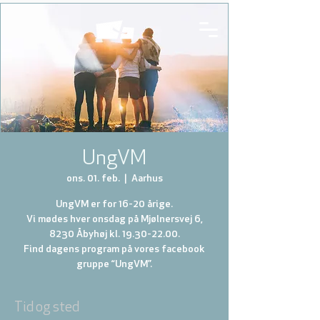
UngVM
ons. 01. feb.
  |  
Aarhus
UngVM er for 16-20 årige.
Vi mødes hver onsdag på Mjølnersvej 6,
8230 Åbyhøj kl. 19.30-22.00.
Find dagens program på vores facebook
gruppe “UngVM”.
Tid og sted