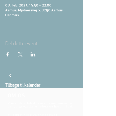
08. feb. 2023, 19.30 – 22.00
Aarhus, Mjølnersvej 6, 8230 Aarhus,
Danmark
Del dette event
Tilbage til kalender
OM OS
Vi er en del af folkekirken, vore medlemmer er
børn, unge og voksne fra hele Aarhus området.