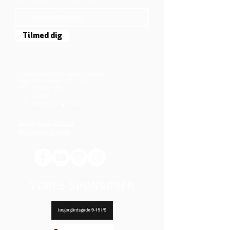
TILMELD DIG NYHEDSBREVET
Tilmed dig
Mjølnersvej 6, 8230 Åbyhøj, Danmark
Åben: Tirs-Fredag 9:30 - 14.00
Tlf.: (+45)8612 2835
Cvr.:
14111638
aarhus@valgmenighed.dk
Vedtægter & Økonomi
Betingelser og vilkår
VORES SPONSORER