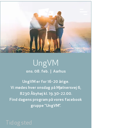
UngVM
ons. 08. feb.
  |  
Aarhus
UngVM er for 16-20 årige.
Vi mødes hver onsdag på Mjølnersvej 6,
8230 Åbyhøj kl. 19.30-22.00.
Find dagens program på vores facebook
gruppe “UngVM”.
Tid og sted