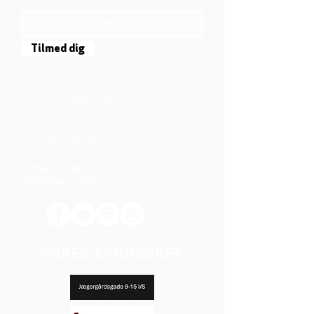
TILMELD DIG NYHEDSBREVET
Tilmed dig
Mjølnersvej 6, 8230 Åbyhøj, Danmark
Åben: Tirs-Fredag 9:30 - 14.00
Tlf.: (+45)8612 2835
Cvr.:
14111638
aarhus@valgmenighed.dk
Vedtægter & Økonomi
Betingelser og vilkår
VORES SPONSORER