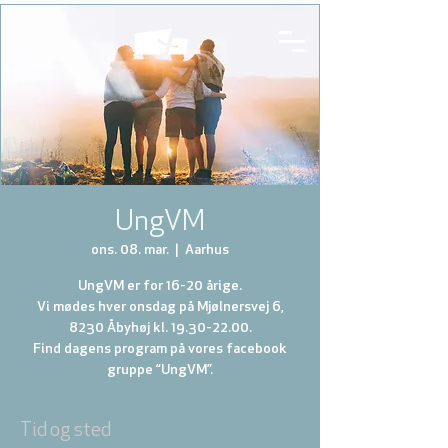
UngVM
ons. 08. mar.
  |  
Aarhus
UngVM er for 16-20 årige.
Vi mødes hver onsdag på Mjølnersvej 6,
8230 Åbyhøj kl. 19.30-22.00.
Find dagens program på vores facebook
gruppe “UngVM”.
Tid og sted