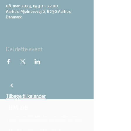
08. mar. 2023, 19.30 – 22.00
Aarhus, Mjølnersvej 6, 8230 Aarhus,
Danmark
Del dette event
Tilbage til kalender
OM OS
Vi er en del af folkekirken, vore medlemmer er
børn, unge og voksne fra hele Aarhus området.